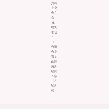
資料
上之
金主
會
員。
聯繫
地址
︰
116
台灣
台北
市文
山區
羅斯
福路
五段
168
號2
樓