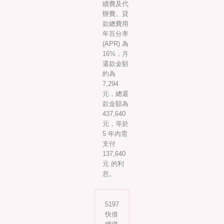
續費及代
辦費。貸
款總費用
年百分率
(APR) 為
16%，月
還款金額
約為
7,294
元，總還
款金額為
437,640
元，等於
5 年內需
支付
137,640
元 的利
息。
5197
快借