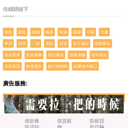
借錢關鍵字
借款
息低
借錢
融資
當舖
當鋪
小額
代書
車貸
急需
二胎
票貼
信貸
當天撥款
債務整合
資金需求
資金周轉
當日撥款
快速借錢
證件借款
非高利貸
快速撥款
銀行經銷商
直屬進件窗口
廣告服務:
借款條
借貸範
防範貸
件須知:
例
款詐騙