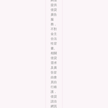
網僅
提供
借貸
廣告
服
務，
不對
金主
合法
性背
書。
相關
借貸
需求
及廣
告皆
由會
員自
行維
護，
借貸
請洽
網頁