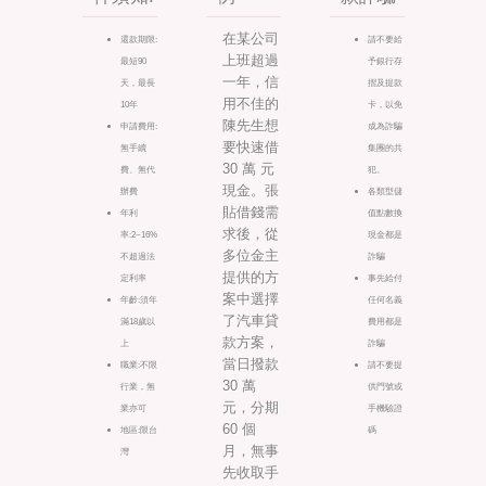
在某公司
還款期限:
請不要給
上班超過
最短90
予銀行存
一年，信
天，最長
摺及提款
用不佳的
10年
卡，以免
陳先生想
申請費用:
成為詐騙
要快速借
無手續
集團的共
30 萬 元
費、無代
犯。
現金。張
辦費
各類型儲
貼借錢需
年利
值點數換
求後，從
率:2~16%
現金都是
多位金主
不超過法
詐騙
提供的方
定利率
事先給付
案中選擇
年齡:須年
任何名義
了汽車貸
滿18歲以
費用都是
款方案，
上
詐騙
當日撥款
職業:不限
請不要提
30 萬
行業，無
供門號或
元，分期
業亦可
手機驗證
60 個
地區:限台
碼
月，無事
灣
先收取手