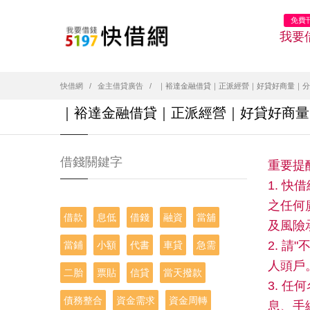
免費
我要
快借網
金主借貸廣告
｜裕達金融借貸｜正派經營｜好貸好商量｜分
｜裕達金融借貸｜正派經營｜好貸好商量
借錢關鍵字
重要提
1. 
之任何
借款
息低
借錢
融資
當舖
及風險
2. 
當鋪
小額
代書
車貸
急需
人頭戶
二胎
票貼
信貸
當天撥款
3. 
債務整合
資金需求
資金周轉
息、手