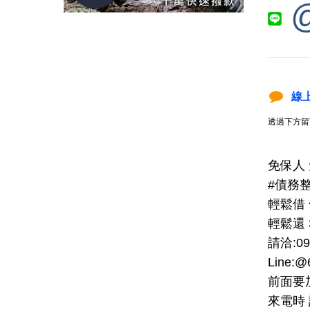
線
透過下方留
免保人 
#債務
輕鬆借
輕鬆還 
請洽:09
Line:@
前面要
來電時 