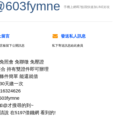
@603fymne
手機上網嗎?點我快速加LINE好友
上留言
發送私人訊息
言板留下公開訊息
私下寄送訊息給此會員
免照會 免聯徵 免壓證️
整合 持有雙證件即可辦理
 條件簡單 能還就借
30天繳一次
16324626
603fymne
加@才搜尋的到~
請說 在5197借錢網 看到的!