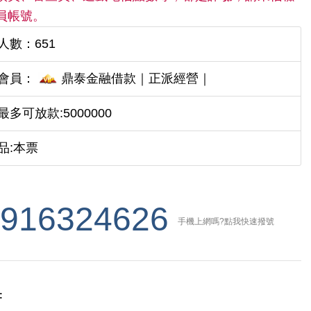
員帳號。
人數：651
會員：
鼎泰金融借款｜正派經營｜
最多可放款:5000000
品:本票
916324626
手機上網嗎?點我快速撥號
: