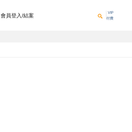
VIP
會員登入/結案
付費