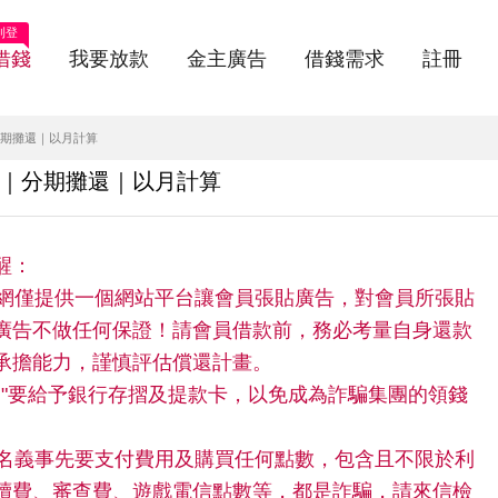
刊登
借錢
我要放款
金主廣告
借錢需求
註冊
期攤還｜以月計算
｜分期攤還｜以月計算
醒：
快借網僅提供一個網站平台讓會員張貼廣告，對會員所張貼
廣告不做任何保證！請會員借款前，務必考量自身還款
承擔能力，謹慎評估償還計畫。
請"不"要給予銀行存摺及提款卡，以免成為詐騙集團的領錢
。
任何名義事先要支付費用及購買任何點數，包含且不限於利
續費、審查費、遊戲電信點數等，都是詐騙，請來信檢