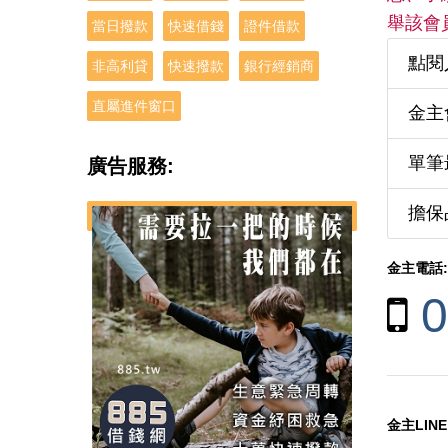
舉該會
當日撥款
快速借錢
證件借款
點閱
非高利貸
快速撥款
銀行經銷商
直屬進件窗口
金主
單筆
廣告服務:
擔保
金主電話:
0
金主LINE