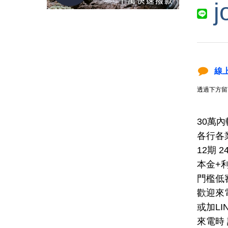
j
線
透過下方留
30萬
各行各
12期 2
本金+
門檻低
歡迎來電
或加LIN
來電時 