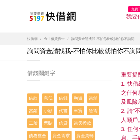
免費
我要
快借網
金主借貸廣告
詢問資金請找我-不怕你比較就怕你不詢問
詢問資金請找我-不怕你比較就怕你不詢
借錢關鍵字
重要提
1. 
之任何
借款
息低
借錢
融資
當舖
及風險
2. 
當鋪
小額
代書
車貸
急需
人頭戶
二胎
票貼
信貸
當天撥款
3. 
債務整合
資金需求
資金周轉
息、手