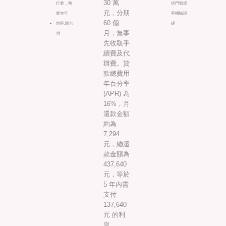
30 萬
行業，無
供門號或
元，分期
業亦可
手機驗證
60 個
地區:限台
碼
月，無事
灣
先收取手
續費及代
辦費。貸
款總費用
年百分率
(APR) 為
16%，月
還款金額
約為
7,294
元，總還
款金額為
437,640
元，等於
5 年內需
支付
137,640
元 的利
息。