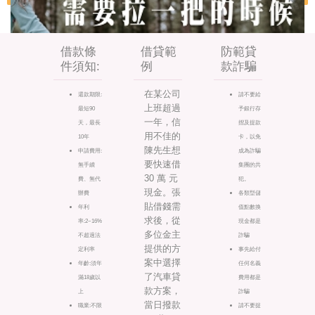
借款條
借貸範
防範貸
件須知:
例
款詐騙
在某公司
還款期限:
請不要給
上班超過
最短90
予銀行存
一年，信
天，最長
摺及提款
用不佳的
10年
卡，以免
陳先生想
申請費用:
成為詐騙
要快速借
無手續
集團的共
30 萬 元
費、無代
犯。
現金。張
辦費
各類型儲
貼借錢需
年利
值點數換
求後，從
率:2~16%
現金都是
多位金主
不超過法
詐騙
提供的方
定利率
事先給付
案中選擇
年齡:須年
任何名義
了汽車貸
滿18歲以
費用都是
款方案，
上
詐騙
當日撥款
職業:不限
請不要提