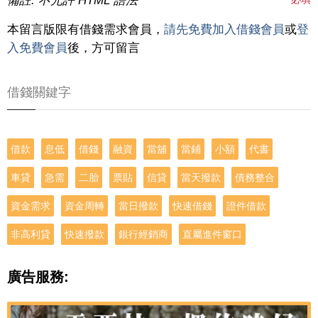
備註: 不允許 HTML 語法
本留言版限有借錢需求會員，
請先免費加入借錢會員
或
登
入免費會員
後，方可留言
借錢關鍵字
借款
息低
借錢
融資
當舖
當鋪
小額
代書
車貸
急需
二胎
票貼
信貸
當天撥款
債務整合
資金需求
資金周轉
當日撥款
快速借錢
證件借款
非高利貸
快速撥款
銀行經銷商
直屬進件窗口
廣告服務: