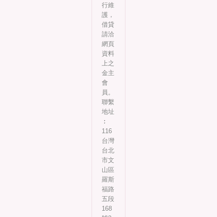
行維
護，
借貸
請洽
網頁
資料
上之
金主
會
員。
聯繫
地址
︰
116
台灣
台北
市文
山區
羅斯
福路
五段
168