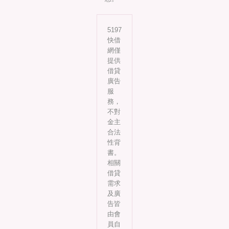
5197
快借
網僅
提供
借貸
廣告
服
務，
不對
金主
合法
性背
書。
相關
借貸
需求
及廣
告皆
由會
員自