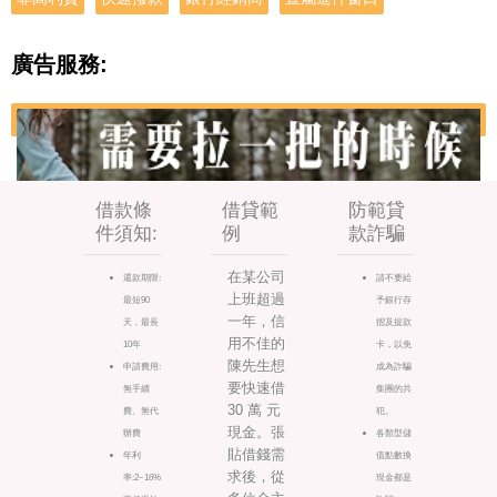
廣告服務:
借款條
借貸範
防範貸
件須知:
例
款詐騙
在某公司
還款期限:
請不要給
上班超過
最短90
予銀行存
一年，信
天，最長
摺及提款
用不佳的
10年
卡，以免
陳先生想
申請費用:
成為詐騙
要快速借
無手續
集團的共
30 萬 元
費、無代
犯。
現金。張
辦費
各類型儲
貼借錢需
年利
值點數換
求後，從
率:2~16%
現金都是