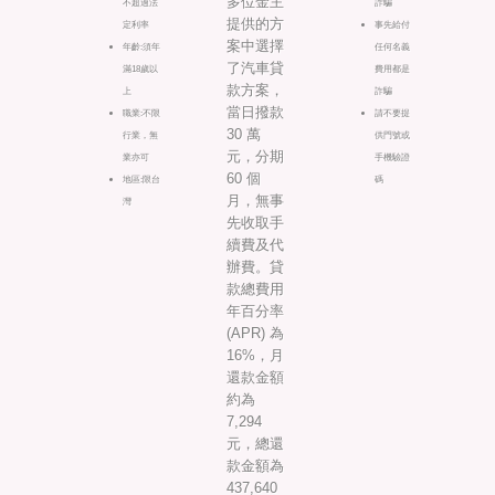
多位金主
不超過法
詐騙
提供的方
定利率
事先給付
案中選擇
年齡:須年
任何名義
了汽車貸
滿18歲以
費用都是
款方案，
上
詐騙
當日撥款
職業:不限
請不要提
30 萬
行業，無
供門號或
元，分期
業亦可
手機驗證
60 個
地區:限台
碼
月，無事
灣
先收取手
續費及代
辦費。貸
款總費用
年百分率
(APR) 為
16%，月
還款金額
約為
7,294
元，總還
款金額為
437,640