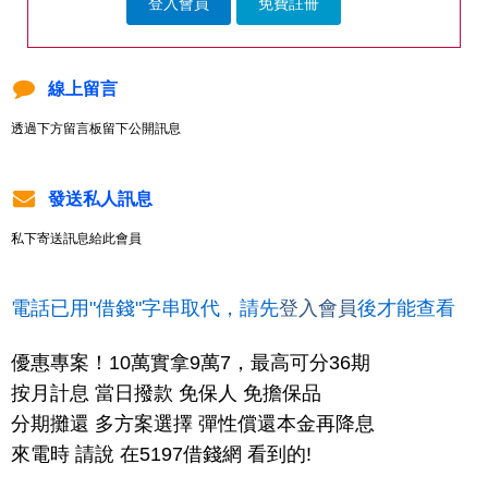
登入會員
免費註冊
線上留言
透過下方留言板留下公開訊息
發送私人訊息
私下寄送訊息給此會員
電話已用"借錢"字串取代，請先
登入會員
後才能查看
優惠專案！10萬實拿9萬7，最高可分36期
按月計息 當日撥款 免保人 免擔保品
分期攤還 多方案選擇 彈性償還本金再降息
來電時 請說 在5197借錢網 看到的!