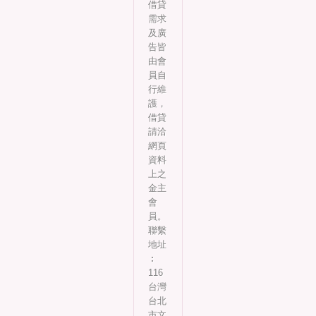
借貸
需求
及廣
告皆
由會
員自
行維
護，
借貸
請洽
網頁
資料
上之
金主
會
員。
聯繫
地址
︰
116
台灣
台北
市文