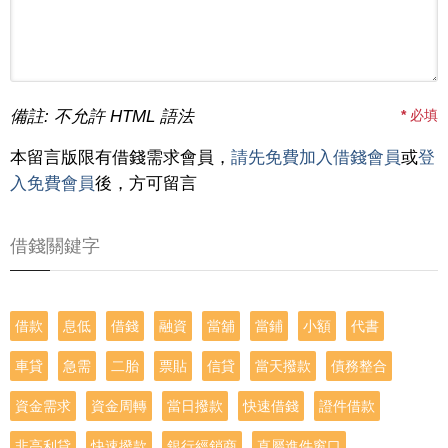
備註: 不允許 HTML 語法
*
必填
本留言版限有借錢需求會員，
請先免費加入借錢會員
或
登
入免費會員
後，方可留言
借錢關鍵字
借款
息低
借錢
融資
當舖
當鋪
小額
代書
車貸
急需
二胎
票貼
信貸
當天撥款
債務整合
資金需求
資金周轉
當日撥款
快速借錢
證件借款
非高利貸
快速撥款
銀行經銷商
直屬進件窗口