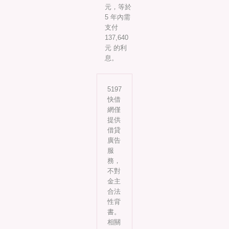
元，等於
5 年內需
支付
137,640
元 的利
息。
5197
快借
網僅
提供
借貸
廣告
服
務，
不對
金主
合法
性背
書。
相關