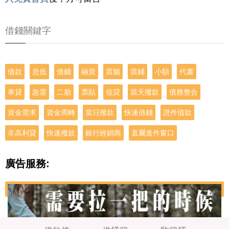
借錢關鍵字
借款
息低
借錢
融資
當舖
當鋪
小額
代書
車貸
急需
二胎
票貼
信貸
當天撥款
債務整合
資金需求
資金周轉
當日撥款
快速借錢
證件借款
非高利貸
快速撥款
銀行經銷商
直屬進件窗口
廣告服務: