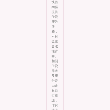
快借
網僅
提供
借貸
廣告
服
務，
不對
金主
合法
性背
書。
相關
借貸
需求
及廣
告皆
由會
員自
行維
護，
借貸