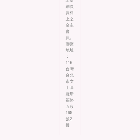
請洽
網頁
資料
上之
金主
會
員。
聯繫
地址
︰
116
台灣
台北
市文
山區
羅斯
福路
五段
168
號2
樓