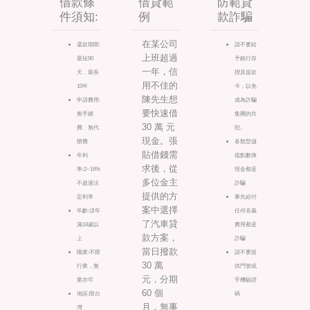
借款條
借貸範
防範貸
件須知:
例
款詐騙
在某公司
還款期限:
請不要給
上班超過
最短90
予銀行存
一年，信
天，最長
摺及提款
用不佳的
10年
卡，以免
陳先生想
申請費用:
成為詐騙
要快速借
無手續
集團的共
30 萬 元
費、無代
犯。
現金。張
辦費
各類型儲
貼借錢需
年利
值點數換
求後，從
率:2~16%
現金都是
多位金主
不超過法
詐騙
提供的方
定利率
事先給付
案中選擇
年齡:須年
任何名義
了汽車貸
滿18歲以
費用都是
款方案，
上
詐騙
當日撥款
職業:不限
請不要提
30 萬
行業，無
供門號或
元，分期
業亦可
手機驗證
60 個
地區:限台
碼
月，無事
灣