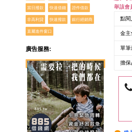
舉該會
當日撥款
快速借錢
證件借款
點閱
非高利貸
快速撥款
銀行經銷商
直屬進件窗口
金主
單筆
廣告服務:
擔保