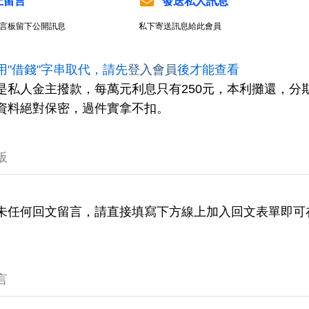
上留言
發送私人訊息
言板留下公開訊息
私下寄送訊息給此會員
用"借錢"字串取代，請先
登入會員
後才能查看
是私人金主撥款，每萬元利息只有250元，本利攤還，分
資料絕對保密，過件實拿不扣。
板
未任何回文留言，請直接填寫下方線上加入回文表單即可
言