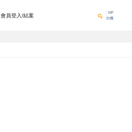
VIP
會員登入/結案
付費