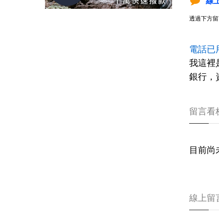
線
透過下方留
電話已
我這裡
銀行，
留言看
目前尚
線上留