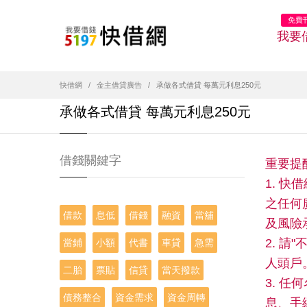
免費
我要
快借網
金主借貸廣告
承做各式借貸 每萬元利息250元
承做各式借貸 每萬元利息250元
借錢關鍵字
重要提
1. 
之任何
借款
息低
借錢
融資
當舖
及風險
2. 
當鋪
小額
代書
車貸
急需
人頭戶
二胎
票貼
信貸
當天撥款
3. 
債務整合
資金需求
資金周轉
息、手