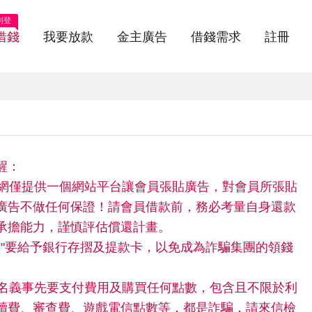
刊登
借錢
我要放款
金主廣告
借錢需求
註冊
醒：
快借網僅提供一個網站平台讓會員張貼廣告，對會員所張貼
廣告不做任何保證！請會員借款前，務必考量自身還款
承擔能力，謹慎評估償還計畫。
請"不"要給予銀行存摺及提款卡，以免成為詐騙集團的領錢
。
任何名義事先要支付費用及購買任何點數，包含且不限於利
續費、審查費、遊戲電信點數等，都是詐騙，請來信檢