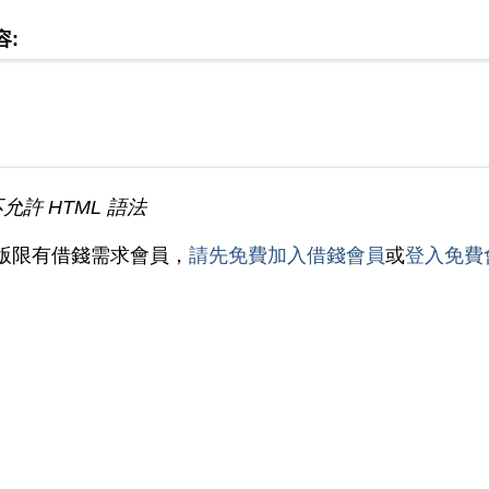
容:
不允許 HTML 語法
版限有借錢需求會員，
請先免費加入借錢會員
或
登入免費