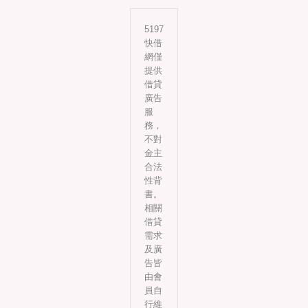
5197
快借
網僅
提供
借貸
廣告
服
務，
不對
金主
合法
性背
書。
相關
借貸
需求
及廣
告皆
由會
員自
行維