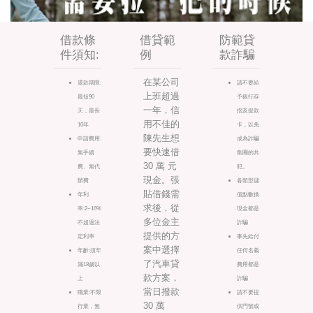
借款條
借貸範
防範貸
件須知:
例
款詐騙
在某公司
還款期限:
請不要給
上班超過
最短90
予銀行存
一年，信
天，最長
摺及提款
用不佳的
10年
卡，以免
陳先生想
申請費用:
成為詐騙
要快速借
無手續
集團的共
30 萬 元
費、無代
犯。
現金。張
辦費
各類型儲
貼借錢需
年利
值點數換
求後，從
率:2~16%
現金都是
多位金主
不超過法
詐騙
提供的方
定利率
事先給付
案中選擇
年齡:須年
任何名義
了汽車貸
滿18歲以
費用都是
款方案，
上
詐騙
當日撥款
職業:不限
請不要提
30 萬
行業，無
供門號或