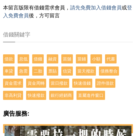
本留言版限有借錢需求會員，
請先免費加入借錢會員
或
登
入免費會員
後，方可留言
借錢關鍵字
借款
息低
借錢
融資
當舖
當鋪
小額
代書
車貸
急需
二胎
票貼
信貸
當天撥款
債務整合
資金需求
資金周轉
當日撥款
快速借錢
證件借款
非高利貸
快速撥款
銀行經銷商
直屬進件窗口
廣告服務: