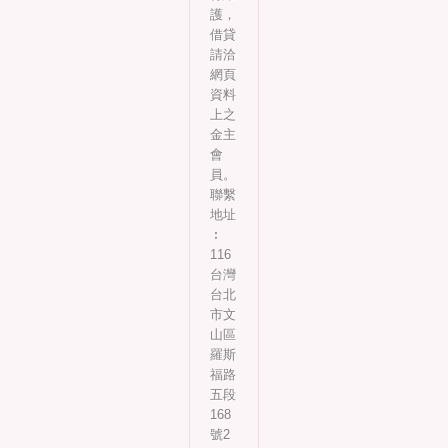
護，
借貸
請洽
網頁
資料
上之
金主
會
員。
聯繫
地址
︰
116
台灣
台北
市文
山區
羅斯
福路
五段
168
號2