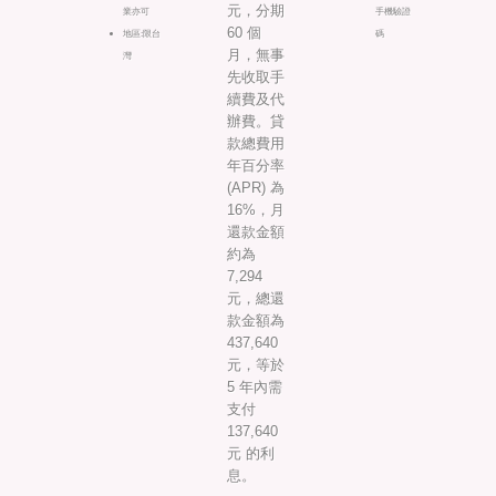
元，分期
業亦可
手機驗證
60 個
地區:限台
碼
月，無事
灣
先收取手
續費及代
辦費。貸
款總費用
年百分率
(APR) 為
16%，月
還款金額
約為
7,294
元，總還
款金額為
437,640
元，等於
5 年內需
支付
137,640
元 的利
息。