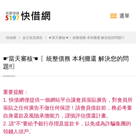
選單
快借網
金主借貸廣告
☛當天審核☚ 〖統整債務 本利攤還 解決您的問題‼〗
☛當天審核☚ 〖統整債務 本利攤還 解決您的問
題‼〗
重要提醒：
1. 快借網僅提供一個網站平台讓會員張貼廣告，對會員所
張貼之任何廣告不做任何保證！請會員借款前，務必考量
自身還款及風險承擔能力，謹慎評估償還計畫。
2. 請"不"要給予銀行存摺及提款卡，以免成為詐騙集團的
領錢人頭戶。