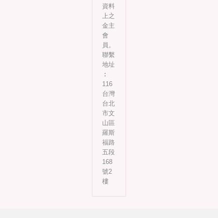
資料
上之
金主
會
員。
聯繫
地址
︰
116
台灣
台北
市文
山區
羅斯
福路
五段
168
號2
樓