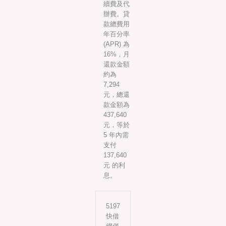
續費及代
辦費。貸
款總費用
年百分率
(APR) 為
16%，月
還款金額
約為
7,294
元，總還
款金額為
437,640
元，等於
5 年內需
支付
137,640
元 的利
息。
5197
快借