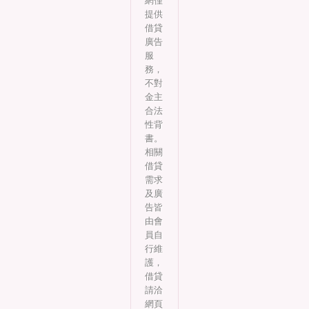
網僅
提供
借貸
廣告
服
務，
不對
金主
合法
性背
書。
相關
借貸
需求
及廣
告皆
由會
員自
行維
護，
借貸
請洽
網頁