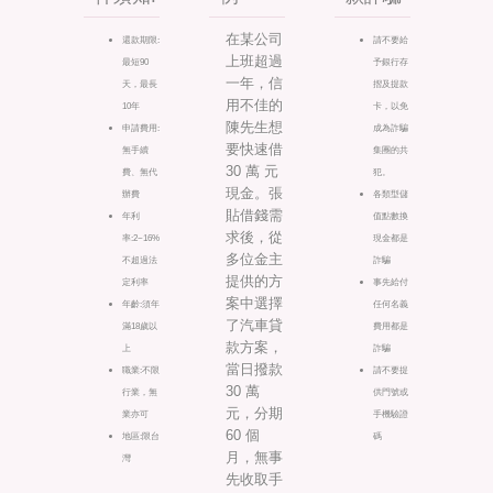
在某公司
還款期限:
請不要給
上班超過
最短90
予銀行存
一年，信
天，最長
摺及提款
用不佳的
10年
卡，以免
陳先生想
申請費用:
成為詐騙
要快速借
無手續
集團的共
30 萬 元
費、無代
犯。
現金。張
辦費
各類型儲
貼借錢需
年利
值點數換
求後，從
率:2~16%
現金都是
多位金主
不超過法
詐騙
提供的方
定利率
事先給付
案中選擇
年齡:須年
任何名義
了汽車貸
滿18歲以
費用都是
款方案，
上
詐騙
當日撥款
職業:不限
請不要提
30 萬
行業，無
供門號或
元，分期
業亦可
手機驗證
60 個
地區:限台
碼
月，無事
灣
先收取手