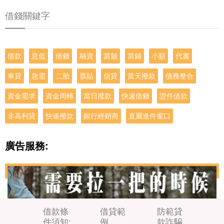
借錢關鍵字
借款
息低
借錢
融資
當舖
當鋪
小額
代書
車貸
急需
二胎
票貼
信貸
當天撥款
債務整合
資金需求
資金周轉
當日撥款
快速借錢
證件借款
非高利貸
快速撥款
銀行經銷商
直屬進件窗口
廣告服務:
借款條
借貸範
防範貸
件須知:
例
款詐騙