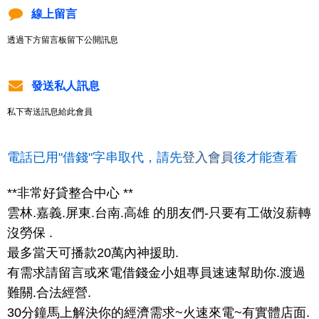
線上留言
透過下方留言板留下公開訊息
發送私人訊息
私下寄送訊息給此會員
電話已用"借錢"字串取代，請先
登入會員
後才能查看
**非常好貸整合中心 **
雲林.嘉義.屏東.台南.高雄 的朋友們-只要有工做沒薪轉
沒勞保 .
最多當天可播款20萬內神援助.
有需求請留言或來電借錢金小姐專員速速幫助你.渡過
難關.合法經營.
30分鐘馬上解決你的經濟需求~火速來電~有實體店面.