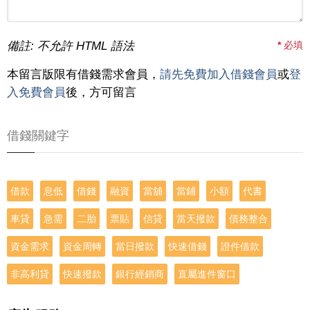
備註: 不允許 HTML 語法
*
必填
本留言版限有借錢需求會員，
請先免費加入借錢會員
或
登
入免費會員
後，方可留言
借錢關鍵字
借款
息低
借錢
融資
當舖
當鋪
小額
代書
車貸
急需
二胎
票貼
信貸
當天撥款
債務整合
資金需求
資金周轉
當日撥款
快速借錢
證件借款
非高利貸
快速撥款
銀行經銷商
直屬進件窗口