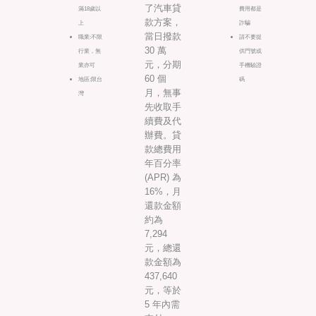
了汽車貸
滿18歲以
費用都是
款方案，
上
詐騙
當日撥款
職業:不限
請不要提
30 萬
行業，無
供門號或
元，分期
業亦可
手機驗證
60 個
地區:限台
碼
月，無事
灣
先收取手
續費及代
辦費。貸
款總費用
年百分率
(APR) 為
16%，月
還款金額
約為
7,294
元，總還
款金額為
437,640
元，等於
5 年內需