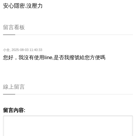
安心隱密.沒壓力
留言看板
小全
,
2025-08-03 11:40:33
您好，我沒有使用line,是否我撥號給您方便嗎
線上留言
留言內容: