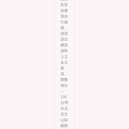
告皆
由會
員自
行維
護，
借貸
請洽
網頁
資料
上之
金主
會
員。
聯繫
地址
︰
116
台灣
台北
市文
山區
羅斯