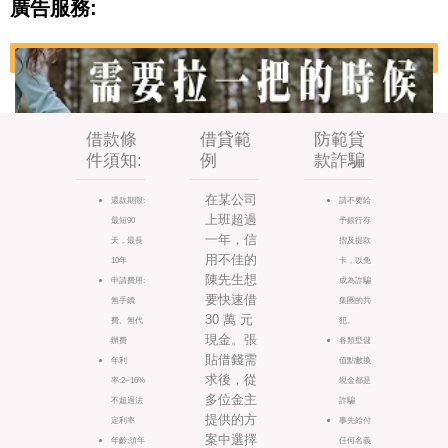
廣告服務:
借款條
借貸範
防範貸
件須知:
例
款詐騙
在某公司
還款期限:
請不要給
上班超過
最短90
予銀行存
一年，信
天，最長
摺及提款
用不佳的
10年
卡，以免
陳先生想
申請費用:
成為詐騙
要快速借
無手續
集團的共
30 萬 元
費、無代
犯。
現金。張
辦費
各類型儲
貼借錢需
年利
值點數換
求後，從
率:2~16%
現金都是
多位金主
不超過法
詐騙
提供的方
定利率
事先給付
案中選擇
年齡:須年
任何名義