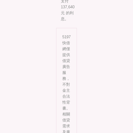
支付
137,640
元 的利
息。
5197
快借
網僅
提供
借貸
廣告
服
務，
不對
金主
合法
性背
書。
相關
借貸
需求
及廣