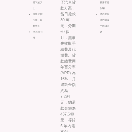
了汽車貸
滿18歲以
費用都是
款方案，
上
詐騙
當日撥款
職業:不限
請不要提
30 萬
行業，無
供門號或
元，分期
業亦可
手機驗證
60 個
地區:限台
碼
月，無事
灣
先收取手
續費及代
辦費。貸
款總費用
年百分率
(APR) 為
16%，月
還款金額
約為
7,294
元，總還
款金額為
437,640
元，等於
5 年內需
支付