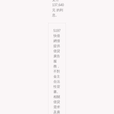
137,640
元 的利
息。
5197
快借
網僅
提供
借貸
廣告
服
務，
不對
金主
合法
性背
書。
相關
借貸
需求
及廣