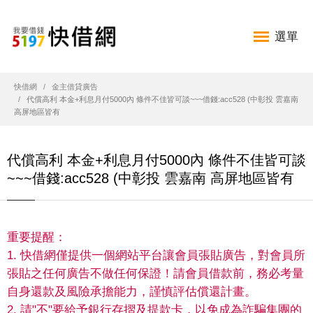
選單
快借網
金主借貸廣告
代償高利 本金+利息月付5000內 條件不佳皆可談~~~借錢:acc528 (中彰投 雲嘉南
高屏地區皆有
代償高利 本金+利息月付5000內 條件不佳皆可談
~~~借錢:acc528 (中彰投 雲嘉南 高屏地區皆有
重要提醒：
1. 快借網僅提供一個網站平台讓會員張貼廣告，對會員所
張貼之任何廣告不做任何保證！請會員借款前，務必考量
自身還款及風險承擔能力，謹慎評估償還計畫。
2. 請"不"要給予銀行存摺及提款卡，以免成為詐騙集團的