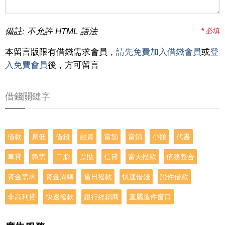
備註: 不允許 HTML 語法
*
必填
本留言版限有借錢需求會員，
請先免費加入借錢會員
或
登
入免費會員
後，方可留言
借錢關鍵字
借款
息低
借錢
融資
當舖
當鋪
小額
代書
車貸
急需
二胎
票貼
信貸
當天撥款
債務整合
資金需求
資金周轉
當日撥款
快速借錢
證件借款
非高利貸
快速撥款
銀行經銷商
直屬進件窗口