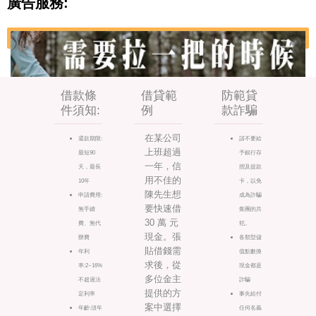
廣告服務:
借款條
借貸範
防範貸
件須知:
例
款詐騙
在某公司
還款期限:
請不要給
上班超過
最短90
予銀行存
一年，信
天，最長
摺及提款
用不佳的
10年
卡，以免
陳先生想
申請費用:
成為詐騙
要快速借
無手續
集團的共
30 萬 元
費、無代
犯。
現金。張
辦費
各類型儲
貼借錢需
年利
值點數換
求後，從
率:2~16%
現金都是
多位金主
不超過法
詐騙
提供的方
定利率
事先給付
案中選擇
年齡:須年
任何名義