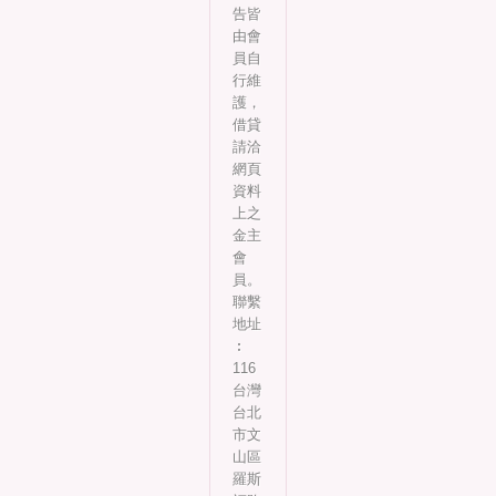
告皆
由會
員自
行維
護，
借貸
請洽
網頁
資料
上之
金主
會
員。
聯繫
地址
︰
116
台灣
台北
市文
山區
羅斯