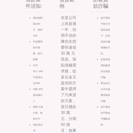
件須知:
例
款詐騙
在某公司
還款期限:
請不要給
上班超過
最短90
予銀行存
一年，信
天，最長
摺及提款
用不佳的
10年
卡，以免
陳先生想
申請費用:
成為詐騙
要快速借
無手續
集團的共
30 萬 元
費、無代
犯。
現金。張
辦費
各類型儲
貼借錢需
年利
值點數換
求後，從
率:2~16%
現金都是
多位金主
不超過法
詐騙
提供的方
定利率
事先給付
案中選擇
年齡:須年
任何名義
了汽車貸
滿18歲以
費用都是
款方案，
上
詐騙
當日撥款
職業:不限
請不要提
30 萬
行業，無
供門號或
元，分期
業亦可
手機驗證
60 個
地區:限台
碼
月，無事
灣