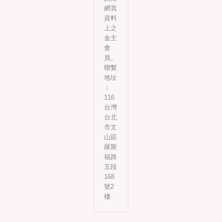
網頁
資料
上之
金主
會
員。
聯繫
地址
︰
116
台灣
台北
市文
山區
羅斯
福路
五段
168
號2
樓