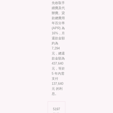
先收取手
續費及代
辦費。貸
款總費用
年百分率
(APR) 為
16%，月
還款金額
約為
7,294
元，總還
款金額為
437,640
元，等於
5 年內需
支付
137,640
元 的利
息。
5197