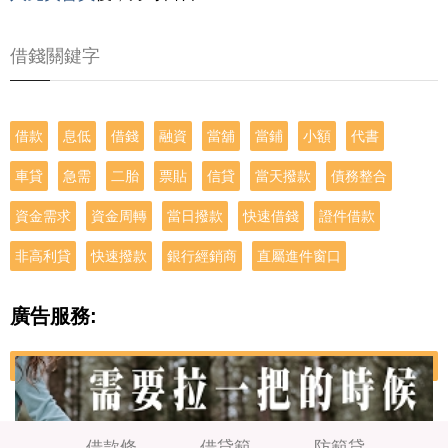
借錢關鍵字
借款
息低
借錢
融資
當舖
當鋪
小額
代書
車貸
急需
二胎
票貼
信貸
當天撥款
債務整合
資金需求
資金周轉
當日撥款
快速借錢
證件借款
非高利貸
快速撥款
銀行經銷商
直屬進件窗口
廣告服務:
借款條
借貸範
防範貸