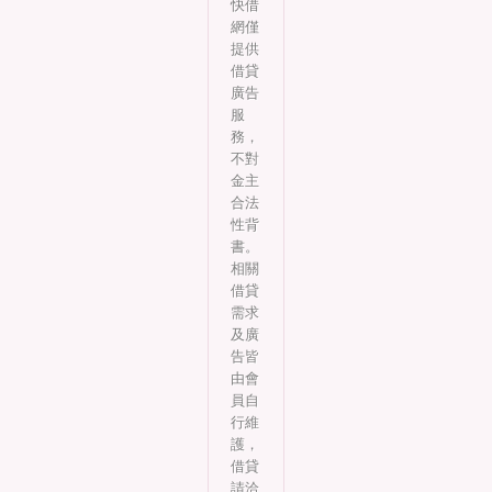
快借
網僅
提供
借貸
廣告
服
務，
不對
金主
合法
性背
書。
相關
借貸
需求
及廣
告皆
由會
員自
行維
護，
借貸
請洽