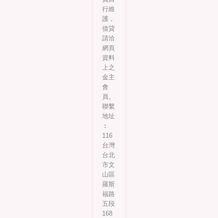
行維
護，
借貸
請洽
網頁
資料
上之
金主
會
員。
聯繫
地址
︰
116
台灣
台北
市文
山區
羅斯
福路
五段
168