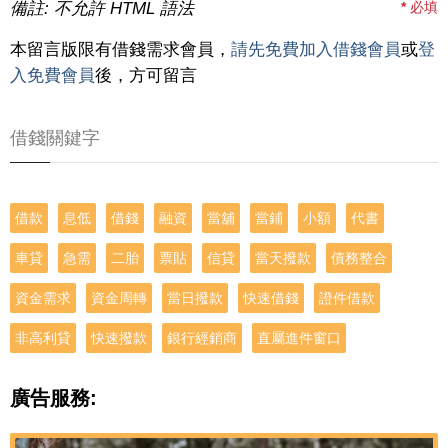
備註: 不允許 HTML 語法
*
必填
本留言版限有借錢需求會員，
請先免費加入借錢會員
或
登
入免費會員
後，方可留言
借錢關鍵字
借款
息低
借錢
融資
當舖
當鋪
小額
代書
車貸
急需
二胎
票貼
信貸
當天撥款
債務整合
資金需求
資金周轉
當日撥款
快速借錢
證件借款
非高利貸
快速撥款
銀行經銷商
直屬進件窗口
廣告服務: