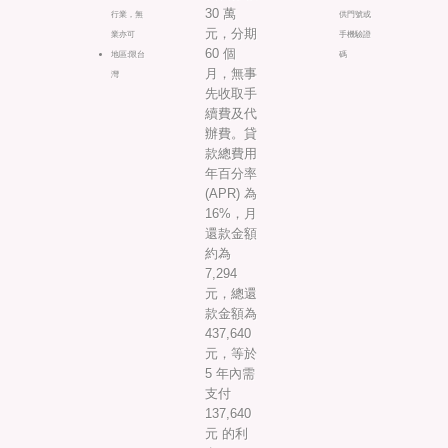
30 萬
行業，無
供門號或
元，分期
業亦可
手機驗證
60 個
地區:限台
碼
月，無事
灣
先收取手
續費及代
辦費。貸
款總費用
年百分率
(APR) 為
16%，月
還款金額
約為
7,294
元，總還
款金額為
437,640
元，等於
5 年內需
支付
137,640
元 的利