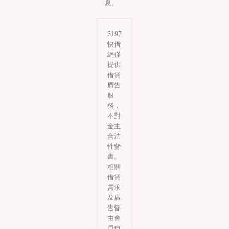
息。
5197
快借
網僅
提供
借貸
廣告
服
務，
不對
金主
合法
性背
書。
相關
借貸
需求
及廣
告皆
由會
員自