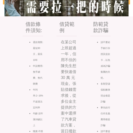
借款條
借貸範
防範貸
件須知:
例
款詐騙
在某公司
還款期限:
請不要給
上班超過
最短90
予銀行存
一年，信
天，最長
摺及提款
用不佳的
10年
卡，以免
陳先生想
申請費用:
成為詐騙
要快速借
無手續
集團的共
30 萬 元
費、無代
犯。
現金。張
辦費
各類型儲
貼借錢需
年利
值點數換
求後，從
率:2~16%
現金都是
多位金主
不超過法
詐騙
提供的方
定利率
事先給付
案中選擇
年齡:須年
任何名義
了汽車貸
滿18歲以
費用都是
款方案，
上
詐騙
當日撥款
職業:不限
請不要提