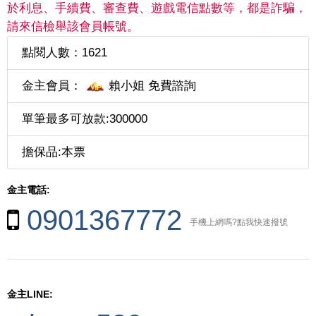
於利息、手續費、審查費、遊戲電信點數等，都是詐騙，
請來信檢舉該會員帳號。
點閱人數：1621
金主會員：
賴小姐 免費諮詢
單筆最多可放款:300000
擔保品:本票
金主電話:
0901367772
手機上網嗎?點我快速撥號
金主LINE: