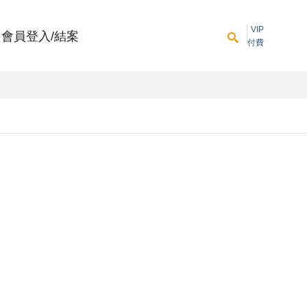
VIP
會員登入/結案
付費