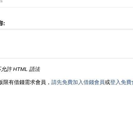
言
容:
不允許 HTML 語法
版限有借錢需求會員，
請先免費加入借錢會員
或
登入免費