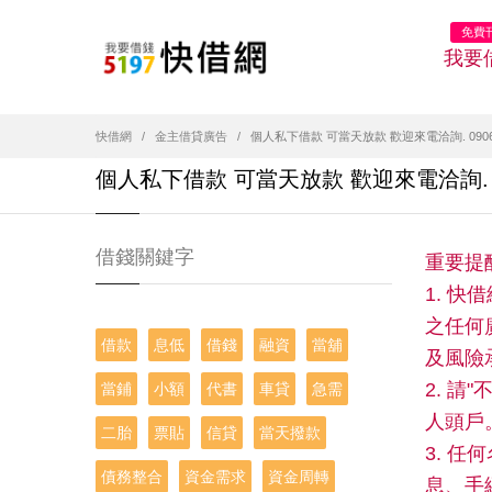
免費
我要
快借網
金主借貸廣告
個人私下借款 可當天放款 歡迎來電洽詢. 0906987
個人私下借款 可當天放款 歡迎來電洽詢. 0906
借錢關鍵字
重要提
1. 
之任何
借款
息低
借錢
融資
當舖
及風險
2. 
當鋪
小額
代書
車貸
急需
人頭戶
二胎
票貼
信貸
當天撥款
3. 
債務整合
資金需求
資金周轉
息、手