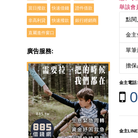
舉該會
當日撥款
快速借錢
證件借款
點閱
非高利貸
快速撥款
銀行經銷商
直屬進件窗口
金主
單筆最
廣告服務:
擔保
金主電話:
0
金主LINE