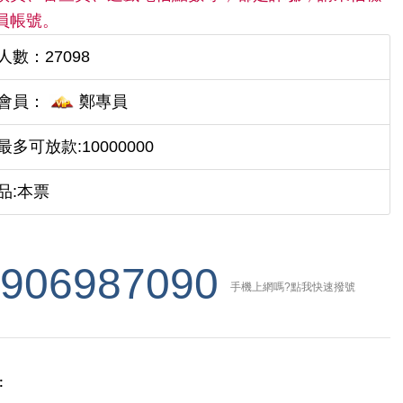
員帳號。
人數：27098
會員：
鄭專員
多可放款:10000000
品:本票
906987090
手機上網嗎?點我快速撥號
: