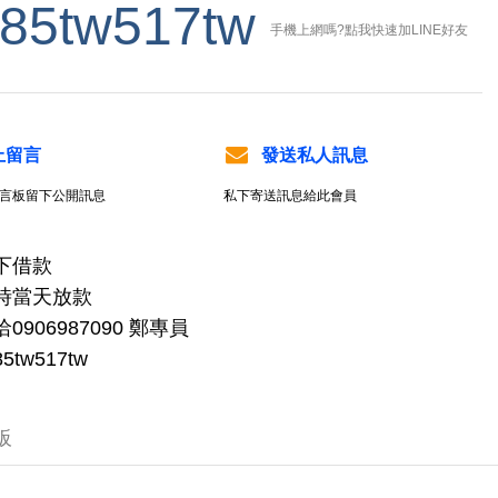
85tw517tw
手機上網嗎?點我快速加LINE好友
上留言
發送私人訊息
言板留下公開訊息
私下寄送訊息給此會員
下借款
時當天放款
0906987090 鄭專員
885tw517tw
板