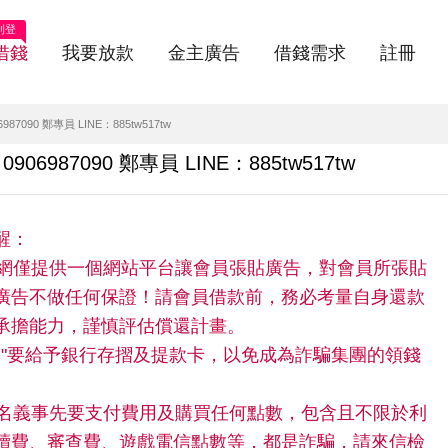
刊登
借錢
我要放款
金主廣告
借錢需求
註冊
090 鄭專員 LINE：885tw517tw
987090 鄭專員 LINE：885tw517tw
醒：
快借網僅提供一個網站平台讓會員張貼廣告，對會員所張貼
廣告不做任何保證！請會員借款前，務必考量自身還款
承擔能力，謹慎評估償還計畫。
請"不"要給予銀行存摺及提款卡，以免成為詐騙集團的領錢
。
任何名義事先要支付費用及購買任何點數，包含且不限於利
續費、審查費、遊戲電信點數等，都是詐騙，請來信檢