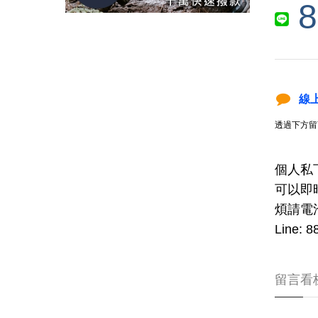
8
線
透過下方留
個人私
可以即
煩請電洽
Line: 
留言看