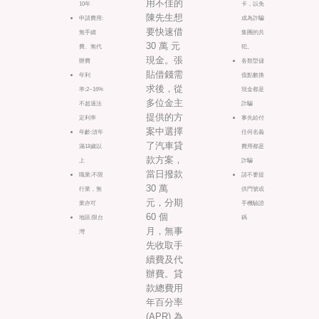
用不佳的
10年
卡，以免
陳先生想
申請費用:
成為詐騙
要快速借
無手續
集團的共
30 萬 元
費、無代
犯。
現金。張
辦費
各類型儲
貼借錢需
年利
值點數換
求後，從
率:2~16%
現金都是
多位金主
不超過法
詐騙
提供的方
定利率
事先給付
案中選擇
年齡:須年
任何名義
了汽車貸
滿18歲以
費用都是
款方案，
上
詐騙
當日撥款
職業:不限
請不要提
30 萬
行業，無
供門號或
元，分期
業亦可
手機驗證
60 個
地區:限台
碼
月，無事
灣
先收取手
續費及代
辦費。貸
款總費用
年百分率
(APR) 為