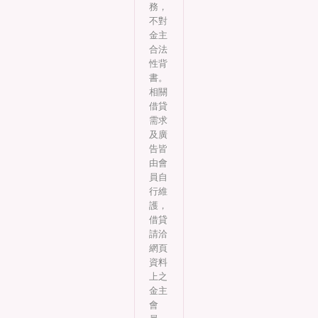
務，
不對
金主
合法
性背
書。
相關
借貸
需求
及廣
告皆
由會
員自
行維
護，
借貸
請洽
網頁
資料
上之
金主
會