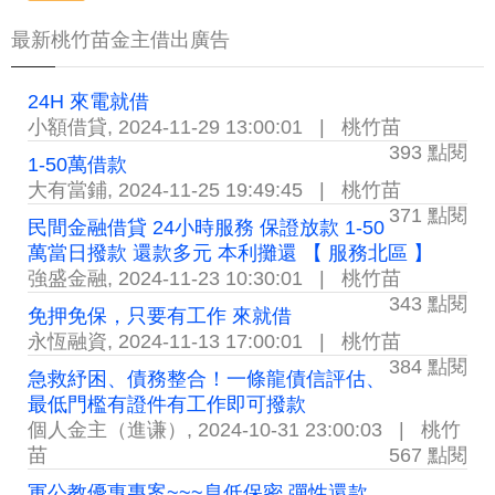
最新桃竹苗金主借出廣告
24H 來電就借
小額借貸
,
2024-11-29 13:00:01
|
桃竹苗
393 點閱
1-50萬借款
大有當鋪
,
2024-11-25 19:49:45
|
桃竹苗
371 點閱
民間金融借貸 24小時服務 保證放款 1-50
萬當日撥款 還款多元 本利攤還 【 服務北區 】
強盛金融
,
2024-11-23 10:30:01
|
桃竹苗
343 點閱
免押免保，只要有工作 來就借
永恆融資
,
2024-11-13 17:00:01
|
桃竹苗
384 點閱
急救紓困、債務整合！一條龍債信評估、
最低門檻有證件有工作即可撥款
個人金主（進谦）
,
2024-10-31 23:00:03
|
桃竹
苗
567 點閱
軍公教優惠專案~~~息低保密,彈性還款