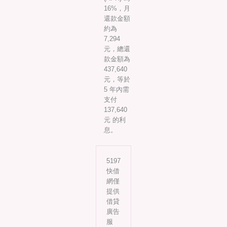
16%，月
還款金額
約為
7,294
元，總還
款金額為
437,640
元，等於
5 年內需
支付
137,640
元 的利
息。
5197
快借
網僅
提供
借貸
廣告
服