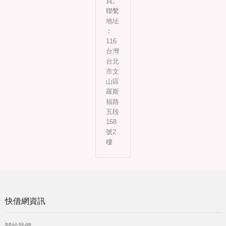
員。
聯繫
地址
︰
116
台灣
台北
市文
山區
羅斯
福路
五段
168
號2
樓
快借網資訊
關於我們