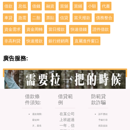
借款
息低
借錢
融資
當舖
當鋪
小額
代書
車貸
急需
二胎
票貼
信貸
當天撥款
債務整合
資金需求
資金周轉
當日撥款
快速借錢
證件借款
非高利貸
快速撥款
銀行經銷商
直屬進件窗口
廣告服務:
借款條
借貸範
防範貸
件須知:
例
款詐騙
在某公司
還款期限:
請不要給
上班超過
最短90
予銀行存
一年，信
天，最長
摺及提款