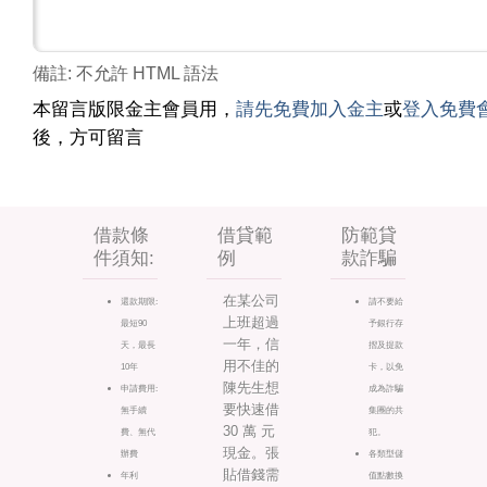
備註: 不允許 HTML 語法
本留言版限金主會員用，
請先免費加入金主
或
登入免費
後，方可留言
借款條
借貸範
防範貸
件須知:
例
款詐騙
在某公司
還款期限:
請不要給
上班超過
最短90
予銀行存
一年，信
天，最長
摺及提款
用不佳的
10年
卡，以免
陳先生想
申請費用:
成為詐騙
要快速借
無手續
集團的共
30 萬 元
費、無代
犯。
現金。張
辦費
各類型儲
貼借錢需
年利
值點數換