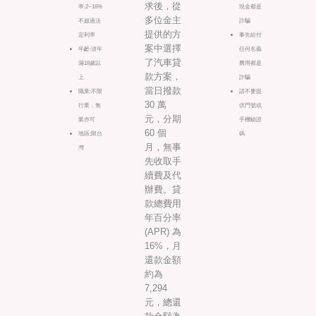
求後，從
率:2~16%
現金都是
多位金主
不超過法
詐騙
提供的方
定利率
事先給付
案中選擇
年齡:須年
任何名義
了汽車貸
滿18歲以
費用都是
款方案，
上
詐騙
當日撥款
職業:不限
請不要提
30 萬
行業，無
供門號或
元，分期
業亦可
手機驗證
60 個
地區:限台
碼
月，無事
灣
先收取手
續費及代
辦費。貸
款總費用
年百分率
(APR) 為
16%，月
還款金額
約為
7,294
元，總還