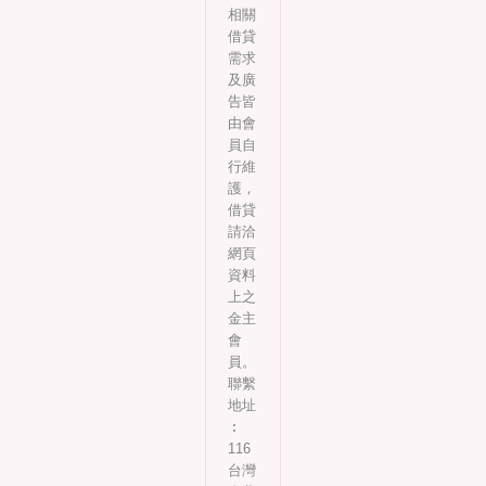
相關
借貸
需求
及廣
告皆
由會
員自
行維
護，
借貸
請洽
網頁
資料
上之
金主
會
員。
聯繫
地址
︰
116
台灣