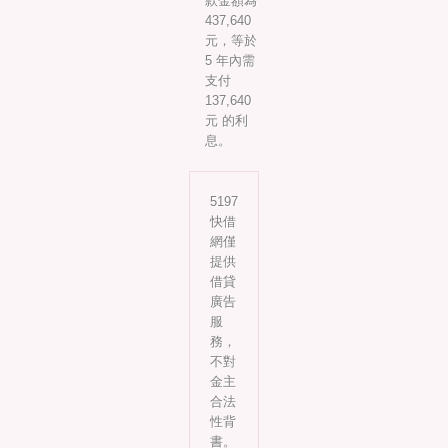
款金額為
437,640
元，等於
5 年內需
支付
137,640
元 的利
息。
5197
快借
網僅
提供
借貸
廣告
服
務，
不對
金主
合法
性背
書。