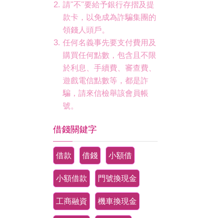
請"不"要給予銀行存摺及提
款卡，以免成為詐騙集團的
領錢人頭戶。
任何名義事先要支付費用及
購買任何點數，包含且不限
於利息、手續費、審查費、
遊戲電信點數等，都是詐
騙，請來信檢舉該會員帳
號。
借錢關鍵字
借款
借錢
小額借
小額借款
門號換現金
工商融資
機車換現金