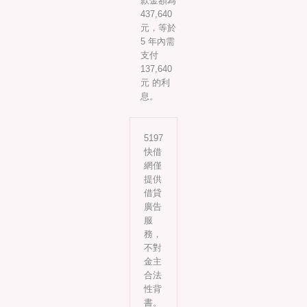
款金額為
437,640
元，等於
5 年內需
支付
137,640
元 的利
息。
5197
快借
網僅
提供
借貸
廣告
服
務，
不對
金主
合法
性背
書。