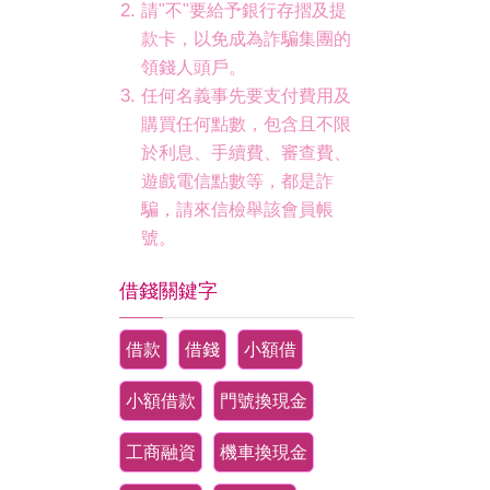
請"不"要給予銀行存摺及提
款卡，以免成為詐騙集團的
領錢人頭戶。
任何名義事先要支付費用及
購買任何點數，包含且不限
於利息、手續費、審查費、
遊戲電信點數等，都是詐
騙，請來信檢舉該會員帳
號。
借錢關鍵字
借款
借錢
小額借
小額借款
門號換現金
工商融資
機車換現金