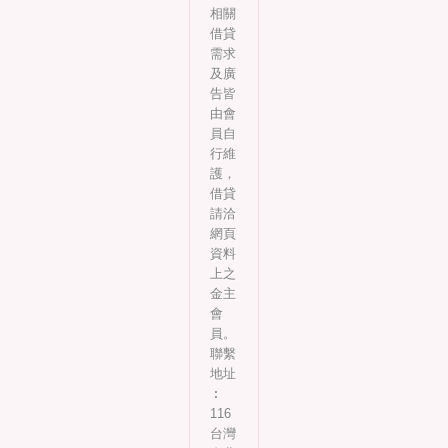
相關
借貸
需求
及廣
告皆
由會
員自
行維
護，
借貸
請洽
網頁
資料
上之
金主
會
員。
聯繫
地址
︰
116
台灣