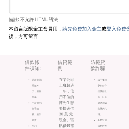
備註: 不允許 HTML 語法
本留言版限金主會員用，
請先免費加入金主
或
登入免費
後，方可留言
借款條
借貸範
防範貸
件須知:
例
款詐騙
在某公司
還款期限:
請不要給
上班超過
最短90
予銀行存
一年，信
天，最長
摺及提款
用不佳的
10年
卡，以免
陳先生想
申請費用:
成為詐騙
要快速借
無手續
集團的共
30 萬 元
費、無代
犯。
現金。張
辦費
各類型儲
貼借錢需
年利
值點數換