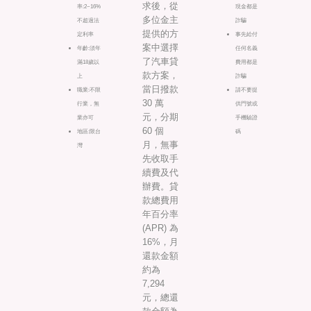
求後，從
率:2~16%
現金都是
多位金主
不超過法
詐騙
提供的方
定利率
事先給付
案中選擇
年齡:須年
任何名義
了汽車貸
滿18歲以
費用都是
款方案，
上
詐騙
當日撥款
職業:不限
請不要提
30 萬
行業，無
供門號或
元，分期
業亦可
手機驗證
60 個
地區:限台
碼
月，無事
灣
先收取手
續費及代
辦費。貸
款總費用
年百分率
(APR) 為
16%，月
還款金額
約為
7,294
元，總還