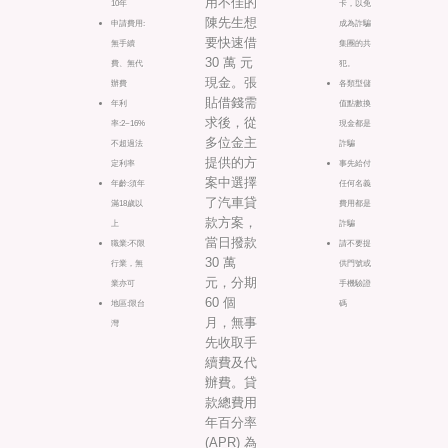
用不佳的
10年
卡，以免
陳先生想
申請費用:
成為詐騙
要快速借
無手續
集團的共
30 萬 元
費、無代
犯。
現金。張
辦費
各類型儲
貼借錢需
年利
值點數換
求後，從
率:2~16%
現金都是
多位金主
不超過法
詐騙
提供的方
定利率
事先給付
案中選擇
年齡:須年
任何名義
了汽車貸
滿18歲以
費用都是
款方案，
上
詐騙
當日撥款
職業:不限
請不要提
30 萬
行業，無
供門號或
元，分期
業亦可
手機驗證
60 個
地區:限台
碼
月，無事
灣
先收取手
續費及代
辦費。貸
款總費用
年百分率
(APR) 為