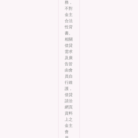
務，
不對
金主
合法
性背
書。
相關
借貸
需求
及廣
告皆
由會
員自
行維
護，
借貸
請洽
網頁
資料
上之
金主
會
員。