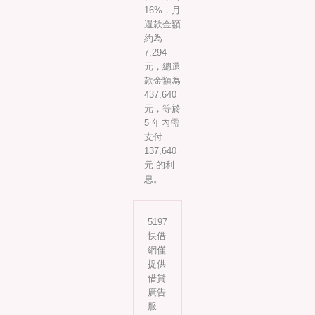
16%，月
還款金額
約為
7,294
元，總還
款金額為
437,640
元，等於
5 年內需
支付
137,640
元 的利
息。
5197
快借
網僅
提供
借貸
廣告
服