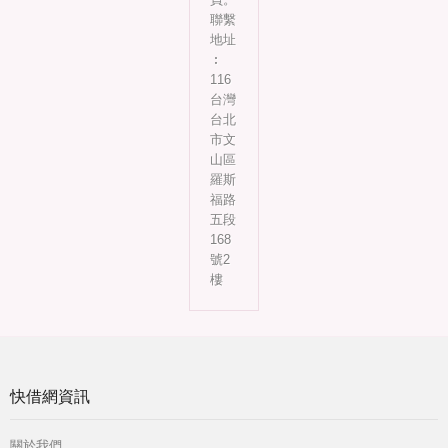
聯繫
地址
︰
116
台灣
台北
市文
山區
羅斯
福路
五段
168
號2
樓
快借網資訊
關於我們