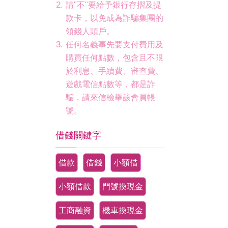
請"不"要給予銀行存摺及提
款卡，以免成為詐騙集團的
領錢人頭戶。
任何名義事先要支付費用及
購買任何點數，包含且不限
於利息、手續費、審查費、
遊戲電信點數等，都是詐
騙，請來信檢舉該會員帳
號。
借錢關鍵字
借款
借錢
小額借
小額借款
門號換現金
工商融資
機車換現金