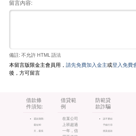
留言內容:
備註: 不允許 HTML 語法
本留言版限金主會員用，
請先免費加入金主
或
登入免費
後，方可留言
借款條
借貸範
防範貸
件須知:
例
款詐騙
在某公司
還款期限:
請不要給
上班超過
最短90
予銀行存
一年，信
天，最長
摺及提款