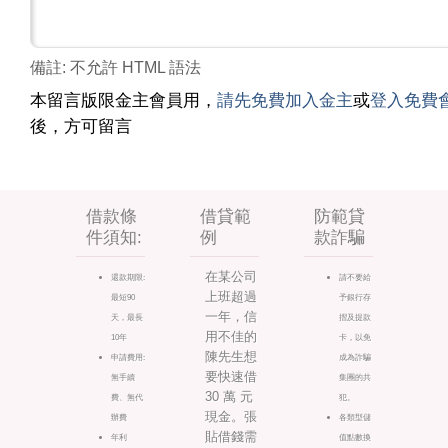
備註: 不允許 HTML 語法
本留言版限金主會員用，
請先免費加入金主
或
登入免費
後，方可留言
借款條
借貸範
防範貸
件須知:
例
款詐騙
在某公司
還款期限:
請不要給
上班超過
最短90
予銀行存
一年，信
天，最長
摺及提款
用不佳的
10年
卡，以免
陳先生想
申請費用:
成為詐騙
要快速借
無手續
集團的共
30 萬 元
費、無代
犯。
現金。張
辦費
各類型儲
貼借錢需
年利
值點數換