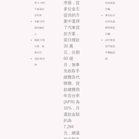
求後，從
率:2~16%
現金都是
多位金主
不超過法
詐騙
提供的方
定利率
事先給付
案中選擇
年齡:須年
任何名義
了汽車貸
滿18歲以
費用都是
款方案，
上
詐騙
當日撥款
職業:不限
請不要提
30 萬
行業，無
供門號或
元，分期
業亦可
手機驗證
60 個
地區:限台
碼
月，無事
灣
先收取手
續費及代
辦費。貸
款總費用
年百分率
(APR) 為
16%，月
還款金額
約為
7,294
元，總還