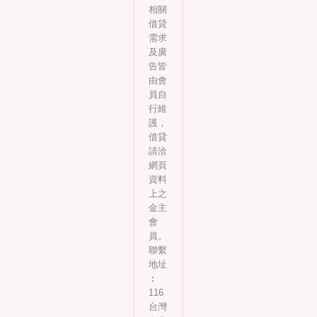
相關
借貸
需求
及廣
告皆
由會
員自
行維
護，
借貸
請洽
網頁
資料
上之
金主
會
員。
聯繫
地址
︰
116
台灣