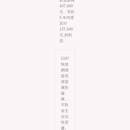
款金額為
437,640
元，等於
5 年內需
支付
137,640
元 的利
息。
5197
快借
網僅
提供
借貸
廣告
服
務，
不對
金主
合法
性背
書。