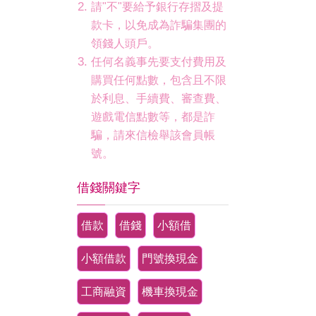
請"不"要給予銀行存摺及提
款卡，以免成為詐騙集團的
領錢人頭戶。
任何名義事先要支付費用及
購買任何點數，包含且不限
於利息、手續費、審查費、
遊戲電信點數等，都是詐
騙，請來信檢舉該會員帳
號。
借錢關鍵字
借款
借錢
小額借
小額借款
門號換現金
工商融資
機車換現金