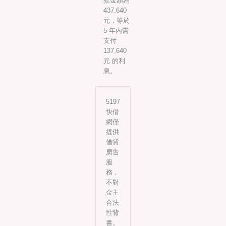
款金額為
437,640
元，等於
5 年內需
支付
137,640
元 的利
息。
5197
快借
網僅
提供
借貸
廣告
服
務，
不對
金主
合法
性背
書。