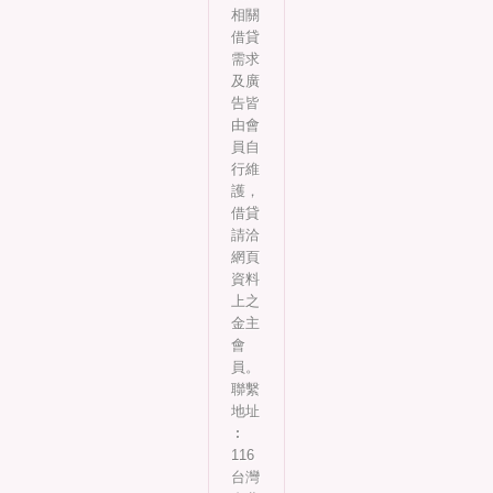
相關
借貸
需求
及廣
告皆
由會
員自
行維
護，
借貸
請洽
網頁
資料
上之
金主
會
員。
聯繫
地址
︰
116
台灣