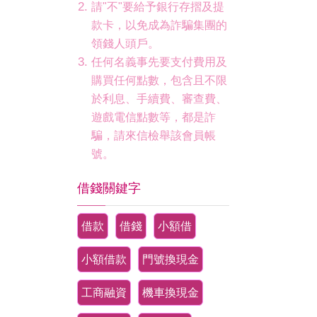
請"不"要給予銀行存摺及提
款卡，以免成為詐騙集團的
領錢人頭戶。
任何名義事先要支付費用及
購買任何點數，包含且不限
於利息、手續費、審查費、
遊戲電信點數等，都是詐
騙，請來信檢舉該會員帳
號。
借錢關鍵字
借款
借錢
小額借
小額借款
門號換現金
工商融資
機車換現金