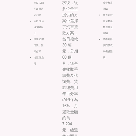
求後，從
率:2~16%
現金都是
多位金主
不超過法
詐騙
提供的方
定利率
事先給付
案中選擇
年齡:須年
任何名義
了汽車貸
滿18歲以
費用都是
款方案，
上
詐騙
當日撥款
職業:不限
請不要提
30 萬
行業，無
供門號或
元，分期
業亦可
手機驗證
60 個
地區:限台
碼
月，無事
灣
先收取手
續費及代
辦費。貸
款總費用
年百分率
(APR) 為
16%，月
還款金額
約為
7,294
元，總還