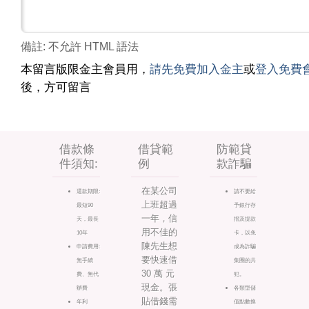
備註: 不允許 HTML 語法
本留言版限金主會員用，
請先免費加入金主
或
登入免費
後，方可留言
借款條
借貸範
防範貸
件須知:
例
款詐騙
在某公司
還款期限:
請不要給
上班超過
最短90
予銀行存
一年，信
天，最長
摺及提款
用不佳的
10年
卡，以免
陳先生想
申請費用:
成為詐騙
要快速借
無手續
集團的共
30 萬 元
費、無代
犯。
現金。張
辦費
各類型儲
貼借錢需
年利
值點數換