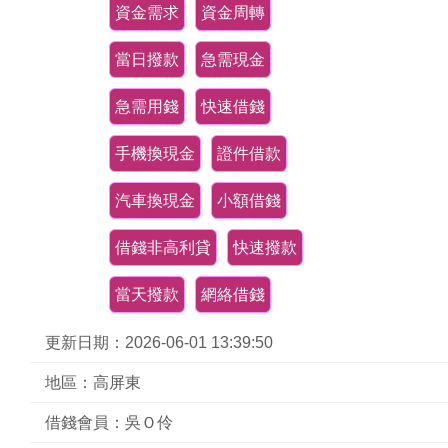
資金需求
資金周轉
當日撥款
急需現金
急需用錢
快速借錢
手機換現金
證件借款
汽車換現金
小額借錢
借錢非高利貸
快速撥款
當天撥款
網絡借錢
更新日期：2026-06-01 13:39:50
地區：高屏東
借錢會員：吳Ｏ伶