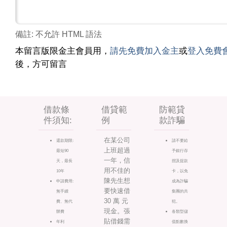
備註: 不允許 HTML 語法
本留言版限金主會員用，
請先免費加入金主
或
登入免費
後，方可留言
借款條
借貸範
防範貸
件須知:
例
款詐騙
在某公司
還款期限:
請不要給
上班超過
最短90
予銀行存
一年，信
天，最長
摺及提款
用不佳的
10年
卡，以免
陳先生想
申請費用:
成為詐騙
要快速借
無手續
集團的共
30 萬 元
費、無代
犯。
現金。張
辦費
各類型儲
貼借錢需
年利
值點數換