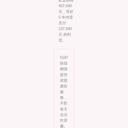
款金額為
437,640
元，等於
5 年內需
支付
137,640
元 的利
息。
5197
快借
網僅
提供
借貸
廣告
服
務，
不對
金主
合法
性背
書。