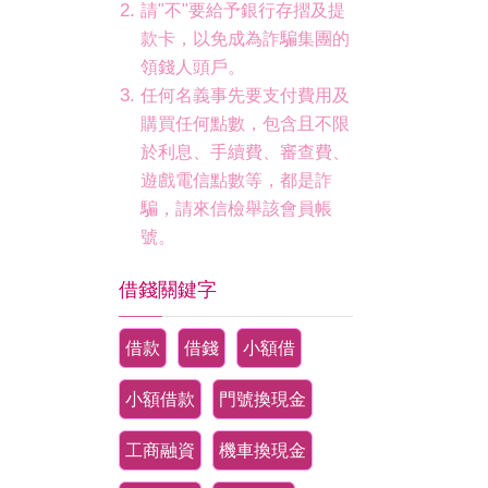
請"不"要給予銀行存摺及提
款卡，以免成為詐騙集團的
領錢人頭戶。
任何名義事先要支付費用及
購買任何點數，包含且不限
於利息、手續費、審查費、
遊戲電信點數等，都是詐
騙，請來信檢舉該會員帳
號。
借錢關鍵字
借款
借錢
小額借
小額借款
門號換現金
工商融資
機車換現金