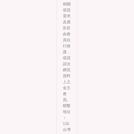
相關
借貸
需求
及廣
告皆
由會
員自
行維
護，
借貸
請洽
網頁
資料
上之
金主
會
員。
聯繫
地址
︰
116
台灣