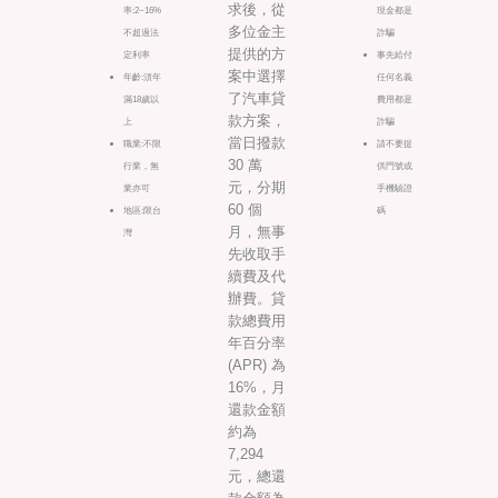
求後，從
率:2~16%
現金都是
多位金主
不超過法
詐騙
提供的方
定利率
事先給付
案中選擇
年齡:須年
任何名義
了汽車貸
滿18歲以
費用都是
款方案，
上
詐騙
當日撥款
職業:不限
請不要提
30 萬
行業，無
供門號或
元，分期
業亦可
手機驗證
60 個
地區:限台
碼
月，無事
灣
先收取手
續費及代
辦費。貸
款總費用
年百分率
(APR) 為
16%，月
還款金額
約為
7,294
元，總還