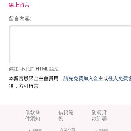
線上留言
留言內容:
備註: 不允許 HTML 語法
本留言版限金主會員用，
請先免費加入金主
或
登入免費
後，方可留言
借款條
借貸範
防範貸
件須知:
例
款詐騙
在某公司
還款期限:
請不要給