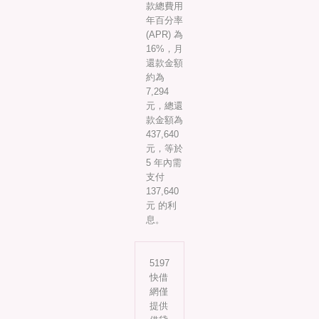
款總費用
年百分率
(APR) 為
16%，月
還款金額
約為
7,294
元，總還
款金額為
437,640
元，等於
5 年內需
支付
137,640
元 的利
息。
5197
快借
網僅
提供