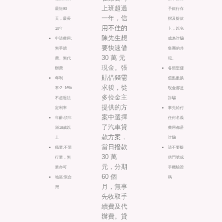
上班超過
最短90
予銀行存
一年，信
天，最長
摺及提款
用不佳的
10年
卡，以免
陳先生想
申請費用:
成為詐騙
要快速借
無手續
集團的共
30 萬 元
費、無代
犯。
現金。張
辦費
各類型儲
貼借錢需
年利
值點數換
求後，從
率:2~16%
現金都是
多位金主
不超過法
詐騙
提供的方
定利率
事先給付
案中選擇
年齡:須年
任何名義
了汽車貸
滿18歲以
費用都是
款方案，
上
詐騙
當日撥款
職業:不限
請不要提
30 萬
行業，無
供門號或
元，分期
業亦可
手機驗證
60 個
地區:限台
碼
月，無事
灣
先收取手
續費及代
辦費。貸