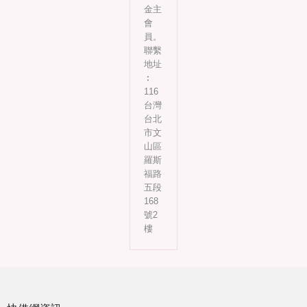
金主
會
員。
聯繫
地址
︰
116
台灣
台北
市文
山區
羅斯
福路
五段
168
號2
樓