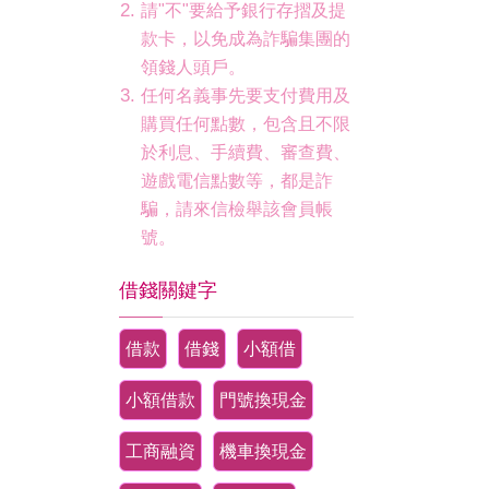
請"不"要給予銀行存摺及提
款卡，以免成為詐騙集團的
領錢人頭戶。
任何名義事先要支付費用及
購買任何點數，包含且不限
於利息、手續費、審查費、
遊戲電信點數等，都是詐
騙，請來信檢舉該會員帳
號。
借錢關鍵字
借款
借錢
小額借
小額借款
門號換現金
工商融資
機車換現金