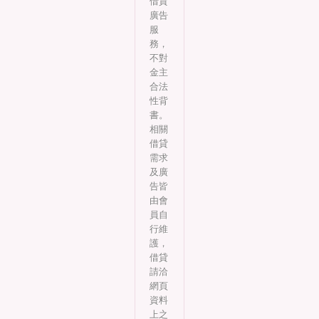
借貸
廣告
服
務，
不對
金主
合法
性背
書。
相關
借貸
需求
及廣
告皆
由會
員自
行維
護，
借貸
請洽
網頁
資料
上之