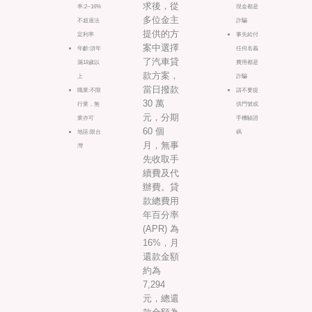
求後，從
率:2~16%
現金都是
多位金主
不超過法
詐騙
提供的方
定利率
事先給付
案中選擇
年齡:須年
任何名義
了汽車貸
滿18歲以
費用都是
款方案，
上
詐騙
當日撥款
職業:不限
請不要提
30 萬
行業，無
供門號或
元，分期
業亦可
手機驗證
60 個
地區:限台
碼
月，無事
灣
先收取手
續費及代
辦費。貸
款總費用
年百分率
(APR) 為
16%，月
還款金額
約為
7,294
元，總還