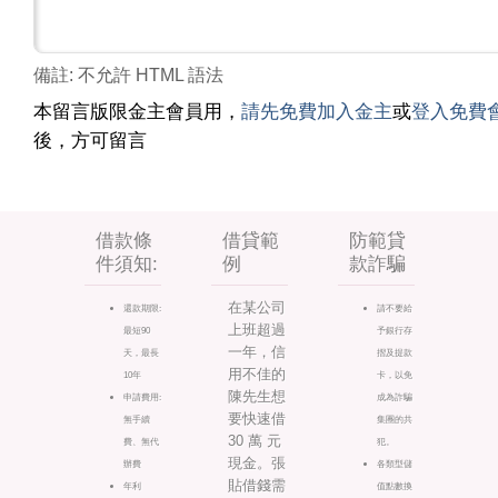
備註: 不允許 HTML 語法
本留言版限金主會員用，
請先免費加入金主
或
登入免費
後，方可留言
借款條
借貸範
防範貸
件須知:
例
款詐騙
在某公司
還款期限:
請不要給
上班超過
最短90
予銀行存
一年，信
天，最長
摺及提款
用不佳的
10年
卡，以免
陳先生想
申請費用:
成為詐騙
要快速借
無手續
集團的共
30 萬 元
費、無代
犯。
現金。張
辦費
各類型儲
貼借錢需
年利
值點數換