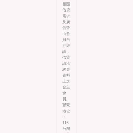
相關
借貸
需求
及廣
告皆
由會
員自
行維
護，
借貸
請洽
網頁
資料
上之
金主
會
員。
聯繫
地址
︰
116
台灣