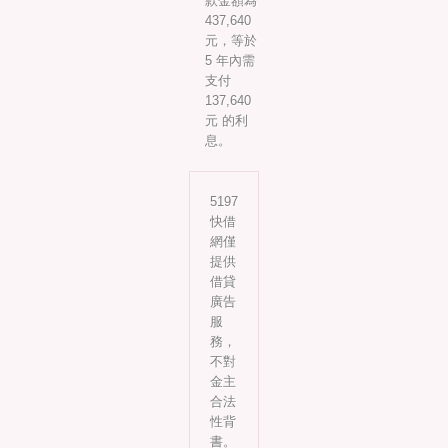
款金額為
437,640
元，等於
5 年內需
支付
137,640
元 的利
息。
5197
快借
網僅
提供
借貸
廣告
服
務，
不對
金主
合法
性背
書。