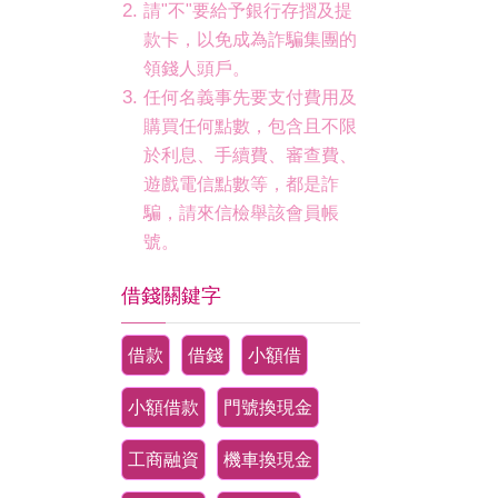
請"不"要給予銀行存摺及提
款卡，以免成為詐騙集團的
領錢人頭戶。
任何名義事先要支付費用及
購買任何點數，包含且不限
於利息、手續費、審查費、
遊戲電信點數等，都是詐
騙，請來信檢舉該會員帳
號。
借錢關鍵字
借款
借錢
小額借
小額借款
門號換現金
工商融資
機車換現金