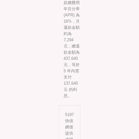
款總費用
年百分率
(APR) 為
16%，月
還款金額
約為
7,294
元，總還
款金額為
437,640
元，等於
5 年內需
支付
137,640
元 的利
息。
5197
快借
網僅
提供