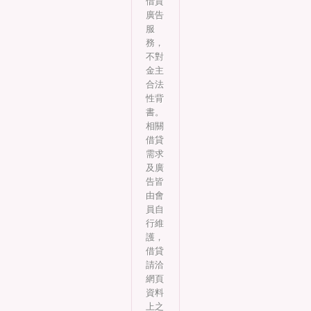
借貸
廣告
服
務，
不對
金主
合法
性背
書。
相關
借貸
需求
及廣
告皆
由會
員自
行維
護，
借貸
請洽
網頁
資料
上之