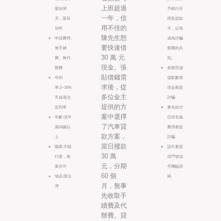
上班超過
最短90
予銀行存
一年，信
天，最長
摺及提款
用不佳的
10年
卡，以免
陳先生想
申請費用:
成為詐騙
要快速借
無手續
集團的共
30 萬 元
費、無代
犯。
現金。張
辦費
各類型儲
貼借錢需
年利
值點數換
求後，從
率:2~16%
現金都是
多位金主
不超過法
詐騙
提供的方
定利率
事先給付
案中選擇
年齡:須年
任何名義
了汽車貸
滿18歲以
費用都是
款方案，
上
詐騙
當日撥款
職業:不限
請不要提
30 萬
行業，無
供門號或
元，分期
業亦可
手機驗證
60 個
地區:限台
碼
月，無事
灣
先收取手
續費及代
辦費。貸