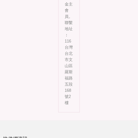
金主
會
員。
聯繫
地址
︰
116
台灣
台北
市文
山區
羅斯
福路
五段
168
號2
樓