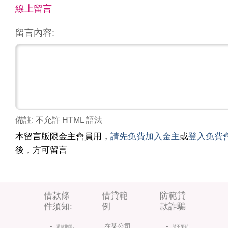
線上留言
留言內容:
備註: 不允許 HTML 語法
本留言版限金主會員用，
請先免費加入金主
或
登入免費
後，方可留言
借款條
借貸範
防範貸
件須知:
例
款詐騙
在某公司
還款期限:
請不要給