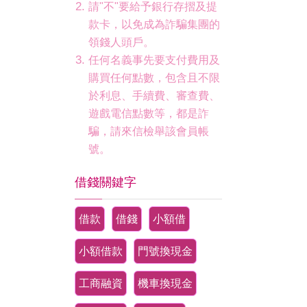
請"不"要給予銀行存摺及提
款卡，以免成為詐騙集團的
領錢人頭戶。
任何名義事先要支付費用及
購買任何點數，包含且不限
於利息、手續費、審查費、
遊戲電信點數等，都是詐
騙，請來信檢舉該會員帳
號。
借錢關鍵字
借款
借錢
小額借
小額借款
門號換現金
工商融資
機車換現金