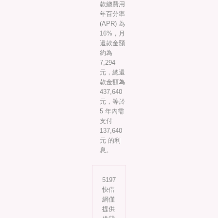
款總費用
年百分率
(APR) 為
16%，月
還款金額
約為
7,294
元，總還
款金額為
437,640
元，等於
5 年內需
支付
137,640
元 的利
息。
5197
快借
網僅
提供