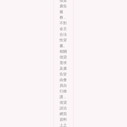
借貸
廣告
服
務，
不對
金主
合法
性背
書。
相關
借貸
需求
及廣
告皆
由會
員自
行維
護，
借貸
請洽
網頁
資料
上之