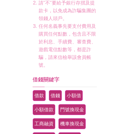
請"不"要給予銀行存摺及提
款卡，以免成為詐騙集團的
領錢人頭戶。
任何名義事先要支付費用及
購買任何點數，包含且不限
於利息、手續費、審查費、
遊戲電信點數等，都是詐
騙，請來信檢舉該會員帳
號。
借錢關鍵字
借款
借錢
小額借
小額借款
門號換現金
工商融資
機車換現金