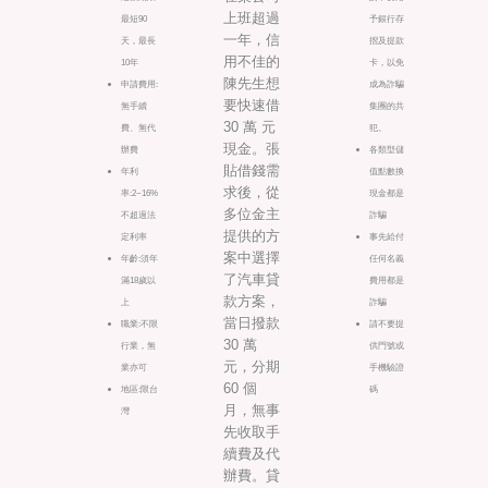
上班超過
最短90
予銀行存
一年，信
天，最長
摺及提款
用不佳的
10年
卡，以免
陳先生想
申請費用:
成為詐騙
要快速借
無手續
集團的共
30 萬 元
費、無代
犯。
現金。張
辦費
各類型儲
貼借錢需
年利
值點數換
求後，從
率:2~16%
現金都是
多位金主
不超過法
詐騙
提供的方
定利率
事先給付
案中選擇
年齡:須年
任何名義
了汽車貸
滿18歲以
費用都是
款方案，
上
詐騙
當日撥款
職業:不限
請不要提
30 萬
行業，無
供門號或
元，分期
業亦可
手機驗證
60 個
地區:限台
碼
月，無事
灣
先收取手
續費及代
辦費。貸