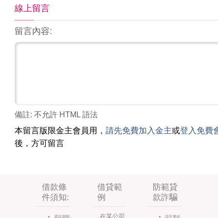
線上留言
留言內容:
備註: 不允許 HTML 語法
本留言版限金主會員用，
請先免費加入金主
或
登入免費
後，方可留言
借款條
借貸範
防範貸
件須知:
例
款詐騙
在某公司
還款期限:
請不要給