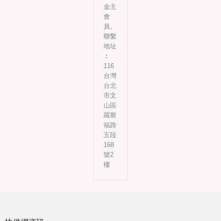
金主
會
員。
聯繫
地址
︰
116
台灣
台北
市文
山區
羅斯
福路
五段
168
號2
樓