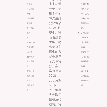
上班超過
最短90
予銀行存
一年，信
天，最長
摺及提款
用不佳的
10年
卡，以免
陳先生想
申請費用:
成為詐騙
要快速借
無手續
集團的共
30 萬 元
費、無代
犯。
現金。張
辦費
各類型儲
貼借錢需
年利
值點數換
求後，從
率:2~16%
現金都是
多位金主
不超過法
詐騙
提供的方
定利率
事先給付
案中選擇
年齡:須年
任何名義
了汽車貸
滿18歲以
費用都是
款方案，
上
詐騙
當日撥款
職業:不限
請不要提
30 萬
行業，無
供門號或
元，分期
業亦可
手機驗證
60 個
地區:限台
碼
月，無事
灣
先收取手
續費及代
辦費。貸