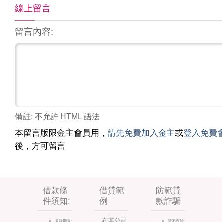
線上留言
留言內容:
備註: 不允許 HTML 語法
本留言版限金主會員用，
請先免費加入金主
或
登入免費
後，方可留言
借款條
借貸範
防範貸
件須知:
例
款詐騙
在某公司
還款期限:
請不要給