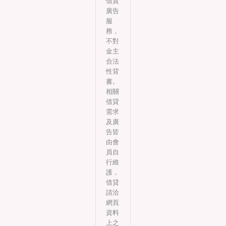
借貸
廣告
服
務，
不對
金主
合法
性背
書。
相關
借貸
需求
及廣
告皆
由會
員自
行維
護，
借貸
請洽
網頁
資料
上之