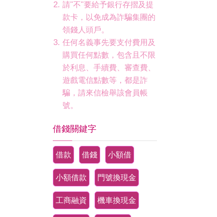
請"不"要給予銀行存摺及提
款卡，以免成為詐騙集團的
領錢人頭戶。
任何名義事先要支付費用及
購買任何點數，包含且不限
於利息、手續費、審查費、
遊戲電信點數等，都是詐
騙，請來信檢舉該會員帳
號。
借錢關鍵字
借款
借錢
小額借
小額借款
門號換現金
工商融資
機車換現金