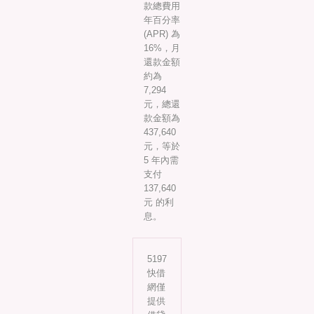
款總費用
年百分率
(APR) 為
16%，月
還款金額
約為
7,294
元，總還
款金額為
437,640
元，等於
5 年內需
支付
137,640
元 的利
息。
5197
快借
網僅
提供