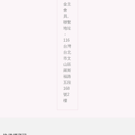
金主
會
員。
聯繫
地址
︰
116
台灣
台北
市文
山區
羅斯
福路
五段
168
號2
樓