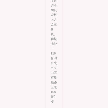
借貸
請洽
網頁
資料
上之
金主
會
員。
聯繫
地址
︰
116
台灣
台北
市文
山區
羅斯
福路
五段
168
號2
樓