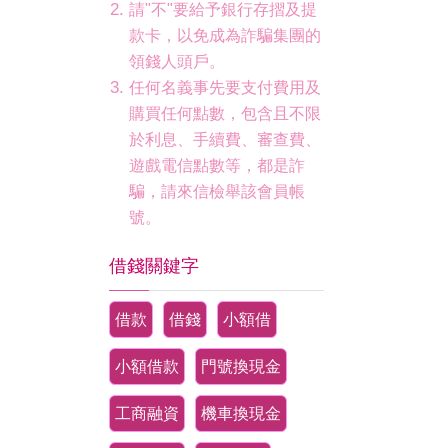
請"不"要給予銀行存摺及提
款卡，以免成為詐騙集團的
領錢人頭戶。
任何名義事先要支付費用及
購買任何點數，包含且不限
於利息、手續費、審查費、
遊戲電信點數等，都是詐
騙，請來信檢舉該會員帳
號。
借錢關鍵字
借款
借錢
小額借
小額借款
門號換現金
工商融資
機車換現金