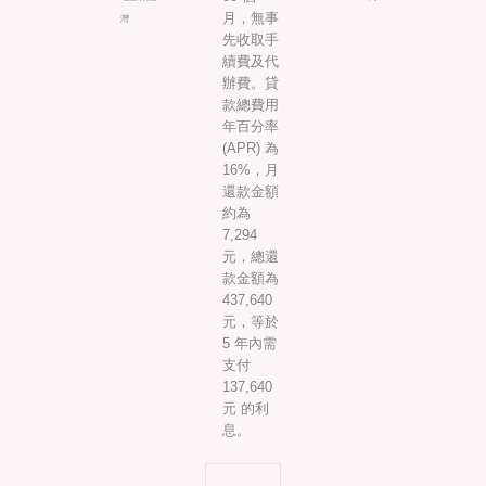
月，無事
灣
先收取手
續費及代
辦費。貸
款總費用
年百分率
(APR) 為
16%，月
還款金額
約為
7,294
元，總還
款金額為
437,640
元，等於
5 年內需
支付
137,640
元 的利
息。