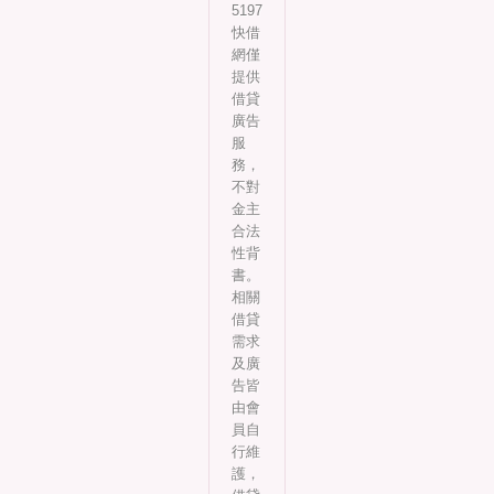
5197
快借
網僅
提供
借貸
廣告
服
務，
不對
金主
合法
性背
書。
相關
借貸
需求
及廣
告皆
由會
員自
行維
護，