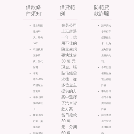
借款條
借貸範
防範貸
件須知:
例
款詐騙
在某公司
還款期限:
請不要給
上班超過
最短90
予銀行存
一年，信
天，最長
摺及提款
用不佳的
10年
卡，以免
陳先生想
申請費用:
成為詐騙
要快速借
無手續
集團的共
30 萬 元
費、無代
犯。
現金。張
辦費
各類型儲
貼借錢需
年利
值點數換
求後，從
率:2~16%
現金都是
多位金主
不超過法
詐騙
提供的方
定利率
事先給付
案中選擇
年齡:須年
任何名義
了汽車貸
滿18歲以
費用都是
款方案，
上
詐騙
當日撥款
職業:不限
請不要提
30 萬
行業，無
供門號或
元，分期
業亦可
手機驗證
60 個
地區:限台
碼