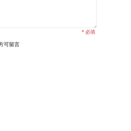
*
必填
方可留言