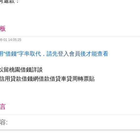
何還款：
板
8-01 14:05:25
用"借錢"字串取代，請先
登入會員
後才能查看
以留桃園借錢詳談
y信用貸款借錢網借款借貸車貸周轉票貼
言
容: