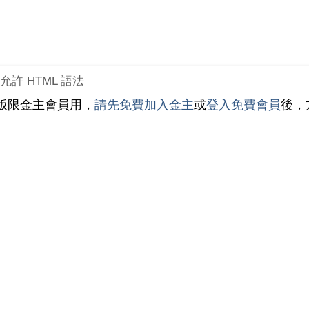
允許 HTML 語法
版限金主會員用，
請先免費加入金主
或
登入免費會員
後，