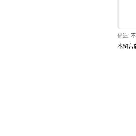
備註: 不
本留言