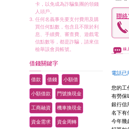
卡，以免成為詐騙集團的領錢
人頭戶。
聯絡
任何名義事先要支付費用及購
買任何點數，包含且不限於利
息、手續費、審查費、遊戲電
信點數等，都是詐騙，請來信
檢舉該會員帳號。
線
借錢關鍵字
電話已
借款
借錢
小額借
您的工
小額借款
門號換現金
有勞保
銀行信
工商融資
機車換現金
名下有
今年幾
資金需求
資金周轉