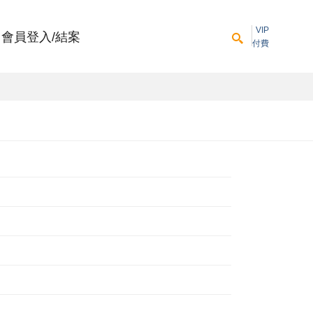
VIP
會員登入/結案
付費