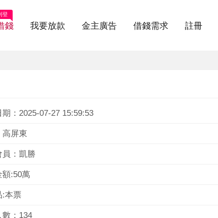
刊登
借錢
我要放款
金主廣告
借錢需求
註冊
：2025-07-27 15:59:53
：高屏東
會員：凱勝
額:50萬
:本票
數：134