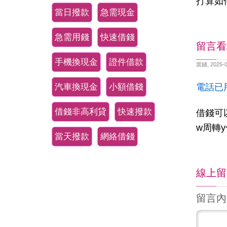
打算如
當日撥款
急需現金
急需用錢
快速借錢
留言看
手機換現金
證件借款
當鋪
,
2025-0
汽車換現金
小額借錢
電話已
借錢非高利貸
快速撥款
借錢可
w周轉
當天撥款
網絡借錢
線上留
留言內