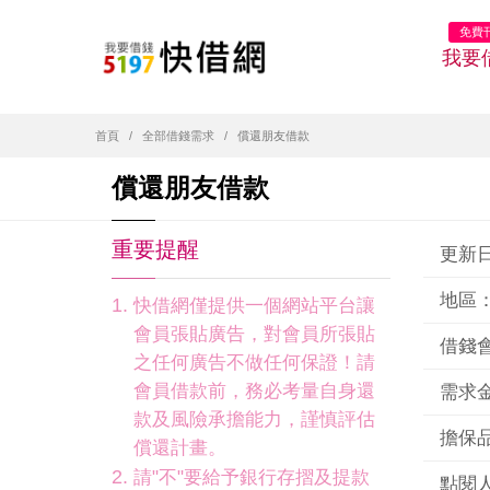
免費
我要
首頁
全部借錢需求
償還朋友借款
償還朋友借款
重要提醒
更新日期
地區
快借網僅提供一個網站平台讓
會員張貼廣告，對會員所張貼
借錢
之任何廣告不做任何保證！請
會員借款前，務必考量自身還
需求金
款及風險承擔能力，謹慎評估
擔保品
償還計畫。
請"不"要給予銀行存摺及提款
點閱人