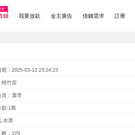
刊登
借錢
我要放款
金主廣告
借錢需求
註冊
：2025-03-12 23:24:23
：桃竹苗
會員：蕭李
額:1萬
:本票
數：379