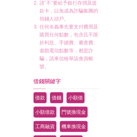
請"不"要給予銀行存摺及提
款卡，以免成為詐騙集團的
領錢人頭戶。
任何名義事先要支付費用及
購買任何點數，包含且不限
於利息、手續費、審查費、
遊戲電信點數等，都是詐
騙，請來信檢舉該會員帳
號。
借錢關鍵字
借款
借錢
小額借
小額借款
門號換現金
工商融資
機車換現金