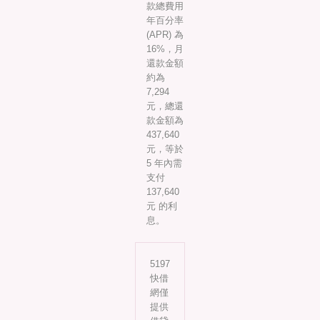
款總費用
年百分率
(APR) 為
16%，月
還款金額
約為
7,294
元，總還
款金額為
437,640
元，等於
5 年內需
支付
137,640
元 的利
息。
5197
快借
網僅
提供