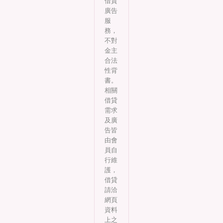
借貸
廣告
服
務，
不對
金主
合法
性背
書。
相關
借貸
需求
及廣
告皆
由會
員自
行維
護，
借貸
請洽
網頁
資料
上之