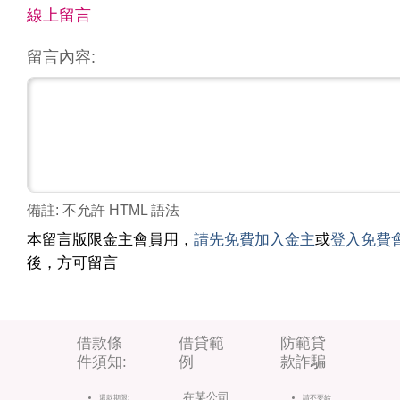
線上留言
留言內容:
備註: 不允許 HTML 語法
本留言版限金主會員用，
請先免費加入金主
或
登入免費
後，方可留言
借款條
借貸範
防範貸
件須知:
例
款詐騙
在某公司
還款期限:
請不要給