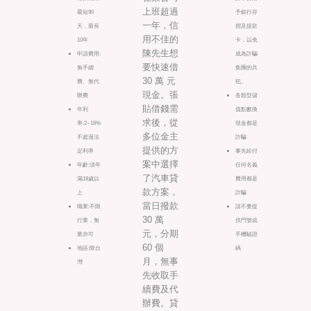
上班超過
最短90
予銀行存
一年，信
天，最長
摺及提款
用不佳的
10年
卡，以免
陳先生想
申請費用:
成為詐騙
要快速借
無手續
集團的共
30 萬 元
費、無代
犯。
現金。張
辦費
各類型儲
貼借錢需
年利
值點數換
求後，從
率:2~16%
現金都是
多位金主
不超過法
詐騙
提供的方
定利率
事先給付
案中選擇
年齡:須年
任何名義
了汽車貸
滿18歲以
費用都是
款方案，
上
詐騙
當日撥款
職業:不限
請不要提
30 萬
行業，無
供門號或
元，分期
業亦可
手機驗證
60 個
地區:限台
碼
月，無事
灣
先收取手
續費及代
辦費。貸