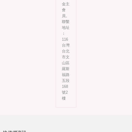
金主
會
員。
聯繫
地址
︰
116
台灣
台北
市文
山區
羅斯
福路
五段
168
號2
樓