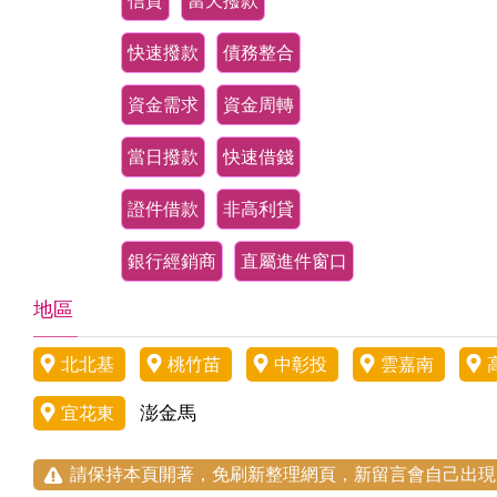
信貸
當天撥款
快速撥款
債務整合
資金需求
資金周轉
當日撥款
快速借錢
證件借款
非高利貸
銀行經銷商
直屬進件窗口
地區
北北基
桃竹苗
中彰投
雲嘉南
澎金馬
宜花東
請保持本頁開著，免刷新整理網頁，新留言會自己出現