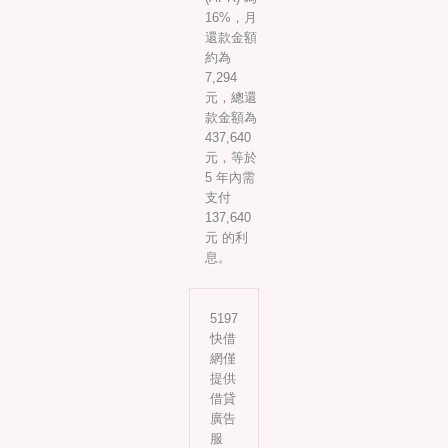
16%，月
還款金額
約為
7,294
元，總還
款金額為
437,640
元，等於
5 年內需
支付
137,640
元 的利
息。
5197
快借
網僅
提供
借貸
廣告
服