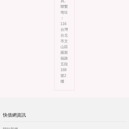
員。
聯繫
地址
︰
116
台灣
台北
市文
山區
羅斯
福路
五段
168
號2
樓
快借網資訊