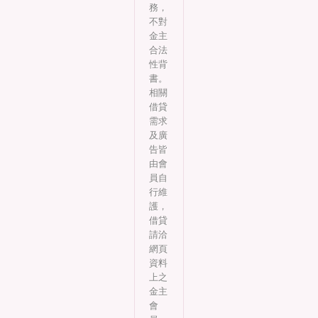
務，
不對
金主
合法
性背
書。
相關
借貸
需求
及廣
告皆
由會
員自
行維
護，
借貸
請洽
網頁
資料
上之
金主
會