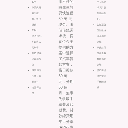
用不佳的
10年
卡，以免
陳先生想
申請費用:
成為詐騙
要快速借
無手續
集團的共
30 萬 元
費、無代
犯。
現金。張
辦費
各類型儲
貼借錢需
年利
值點數換
求後，從
率:2~16%
現金都是
多位金主
不超過法
詐騙
提供的方
定利率
事先給付
案中選擇
年齡:須年
任何名義
了汽車貸
滿18歲以
費用都是
款方案，
上
詐騙
當日撥款
職業:不限
請不要提
30 萬
行業，無
供門號或
元，分期
業亦可
手機驗證
60 個
地區:限台
碼
月，無事
灣
先收取手
續費及代
辦費。貸
款總費用
年百分率
(APR) 為