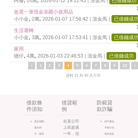
,
,
阿修
20萬
2026-01-12 19:12:43
|
澎金馬
|
已借錢成功
急需一筆現金添購小孩用品
,
,
小小金
2萬
2026-01-07 17:56:42
|
澎金馬
|
已借錢成
生活週轉
,
,
小小金
3萬
2026-01-07 17:53:41
|
澎金馬
|
已借錢成
家用
,
,
德仔
4萬
2026-01-03 22:46:53
|
澎金馬
|
已借錢成功
1
2
3
4
5
6
7
8
9
10
資料 31 到 40 共 578
借款條
借貸範
防範貸
件須知:
例
款詐騙
在某公司
還款期限:
請不要給
上班超過
最短90
予銀行存
一年，信
天，最長
摺及提款