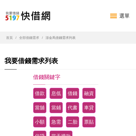
選單
首頁
全部借錢需求
澎金馬借錢需求列表
我要借錢需求列表
借錢關鍵字
借款
息低
借錢
融資
當舖
當鋪
代書
車貸
小額
急需
二胎
票貼