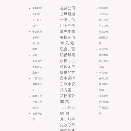
在某公司
還款期限:
請不要給
上班超過
最短90
予銀行存
一年，信
天，最長
摺及提款
用不佳的
10年
卡，以免
陳先生想
申請費用:
成為詐騙
要快速借
無手續
集團的共
30 萬 元
費、無代
犯。
現金。張
辦費
各類型儲
貼借錢需
年利
值點數換
求後，從
率:2~16%
現金都是
多位金主
不超過法
詐騙
提供的方
定利率
事先給付
案中選擇
年齡:須年
任何名義
了汽車貸
滿18歲以
費用都是
款方案，
上
詐騙
當日撥款
職業:不限
請不要提
30 萬
行業，無
供門號或
元，分期
業亦可
手機驗證
60 個
地區:限台
碼
月，無事
灣
先收取手
續費及代