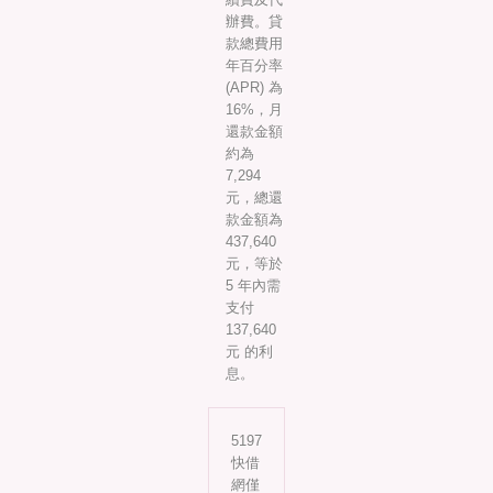
辦費。貸
款總費用
年百分率
(APR) 為
16%，月
還款金額
約為
7,294
元，總還
款金額為
437,640
元，等於
5 年內需
支付
137,640
元 的利
息。
5197
快借
網僅