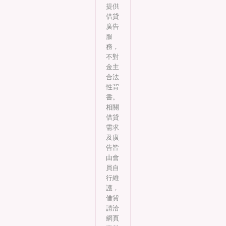
提供
借貸
廣告
服
務，
不對
金主
合法
性背
書。
相關
借貸
需求
及廣
告皆
由會
員自
行維
護，
借貸
請洽
網頁