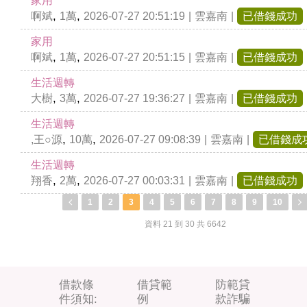
家用
,
,
啊斌
1萬
2026-07-27 20:51:19
|
雲嘉南
|
已借錢成功
家用
,
,
啊斌
1萬
2026-07-27 20:51:15
|
雲嘉南
|
已借錢成功
生活週轉
,
,
大樹
3萬
2026-07-27 19:36:27
|
雲嘉南
|
已借錢成功
生活週轉
,
,
,王○源
10萬
2026-07-27 09:08:39
|
雲嘉南
|
已借錢成
生活週轉
,
,
翔香
2萬
2026-07-27 00:03:31
|
雲嘉南
|
已借錢成功
1
2
3
4
5
6
7
8
9
10
資料 21 到 30 共 6642
借款條
借貸範
防範貸
件須知:
例
款詐騙