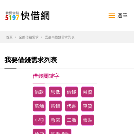
選單
首頁
全部借錢需求
雲嘉南借錢需求列表
我要借錢需求列表
借錢關鍵字
借款
息低
借錢
融資
當舖
當鋪
代書
車貸
小額
急需
二胎
票貼