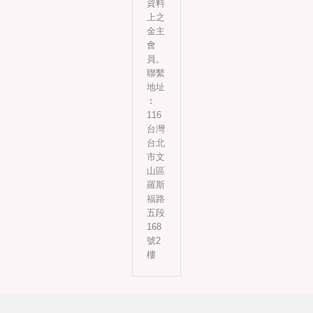
資料
上之
金主
會
員。
聯繫
地址
︰
116
台灣
台北
市文
山區
羅斯
福路
五段
168
號2
樓