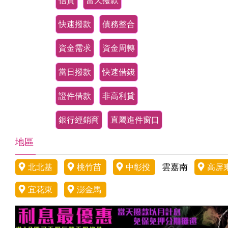
信貸
當天撥款
快速撥款
債務整合
資金需求
資金周轉
當日撥款
快速借錢
證件借款
非高利貸
銀行經銷商
直屬進件窗口
地區
雲嘉南
北北基
桃竹苗
中彰投
高屏
宜花東
澎金馬