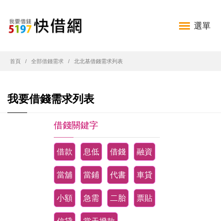
選單
首頁
全部借錢需求
北北基借錢需求列表
我要借錢需求列表
借錢關鍵字
借款
息低
借錢
融資
當舖
當鋪
代書
車貸
小額
急需
二胎
票貼