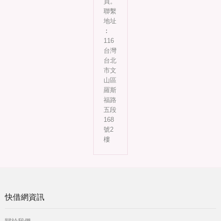
員。
聯繫
地址
︰
116
台灣
台北
市文
山區
羅斯
福路
五段
168
號2
樓
快借網資訊