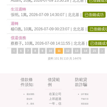
,
,
Adam
10萬
2026-07-09 15:30:28
|
北北基
|
已借錢成
生活週轉
,
,
張明
1萬
2026-07-09 14:30:07
|
北北基
|
已借錢成功
週轉
,
,
楊O惠
10萬
2026-07-09 00:23:07
|
北北基
|
已借錢成
償還債務
,
,
蔡蔡子
10萬
2026-07-08 14:11:55
|
北北基
|
已借錢成
6
7
8
9
10
11
12
13
14
15
資料 101 到 110 共 14476
借款條
借貸範
防範貸
件須知:
例
款詐騙
在某公司
還款期限:
請不要給
上班超過
最短90
予銀行存
一年，信
天，最長
摺及提款