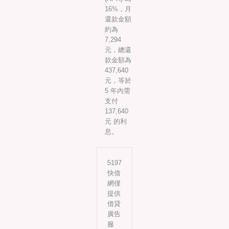
16%，月
還款金額
約為
7,294
元，總還
款金額為
437,640
元，等於
5 年內需
支付
137,640
元 的利
息。
5197
快借
網僅
提供
借貸
廣告
服