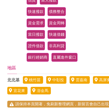
信貸
當天撥款
快速撥款
債務整合
資金需求
資金周轉
當日撥款
快速借錢
證件借款
非高利貸
銀行經銷商
直屬進件窗口
地區
北北基
桃竹苗
中彰投
雲嘉南
高屏
宜花東
澎金馬
請保持本頁開著，免刷新整理網頁，新留言會自己出現