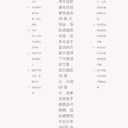
用不佳的
10年
卡，以免
陳先生想
申請費用:
成為詐騙
要快速借
無手續
集團的共
30 萬 元
費、無代
犯。
現金。張
辦費
各類型儲
貼借錢需
年利
值點數換
求後，從
率:2~16%
現金都是
多位金主
不超過法
詐騙
提供的方
定利率
事先給付
案中選擇
年齡:須年
任何名義
了汽車貸
滿18歲以
費用都是
款方案，
上
詐騙
當日撥款
職業:不限
請不要提
30 萬
行業，無
供門號或
元，分期
業亦可
手機驗證
60 個
地區:限台
碼
月，無事
灣
先收取手
續費及代
辦費。貸
款總費用
年百分率
(APR) 為