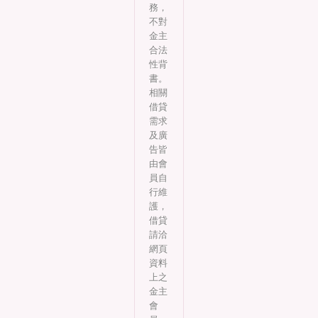
務，
不對
金主
合法
性背
書。
相關
借貸
需求
及廣
告皆
由會
員自
行維
護，
借貸
請洽
網頁
資料
上之
金主
會